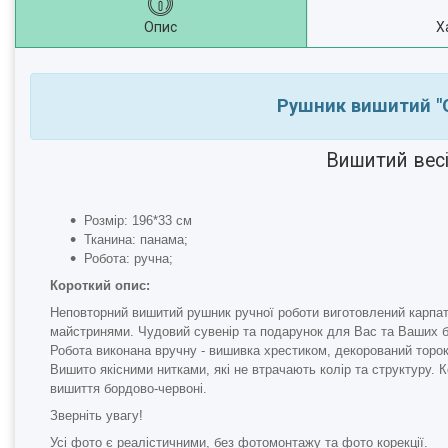
Опис
Х
Рушник вишитий "О
Вишитий весі
Розмір: 196*33 см
Тканина: панама;
Робота: ручна;
Короткий опис:
Неповторний вишитий рушник ручної роботи виготовлений карпа
майстринями. Чудовий сувенір та подарунок для Вас та Ваших б
Робота виконана вручну - вишивка хрестиком, декорований торо
Вишито якісними нитками, які не втрачають колір та структуру. 
вишиття бордово-червоні.
Зверніть увагу!
Усі фото є реалістичними, без фотомонтажу та фото корекції.