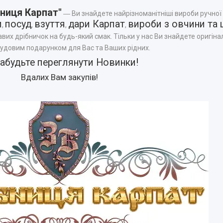
ниця Карпат"
― Ви знайдете найрізноманітніші вироби ручної
и
посуд
взуття
дари Карпат
вироби з овчини та 
,
,
,
,
авих дрібничок на будь-який смак. Тільки у нас Ви знайдете оригінал
чудовим подарунком для Вас та Ваших рідних.
забудьте переглянути
Новинки
!
Вдалих Вам закупів!