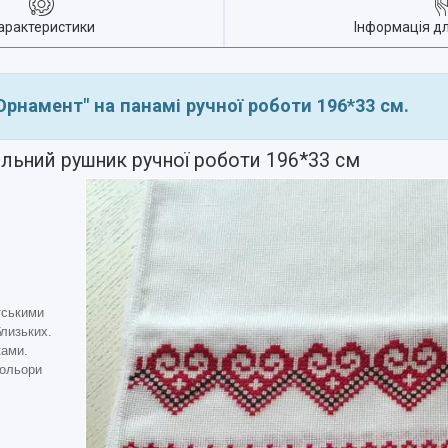
арактеристики
Інформація д
рнамент" на панамі ручної роботи 196*33 см.
льний рушник ручної роботи 196*33 см
тськими
лизьких.
ками.
Кольори