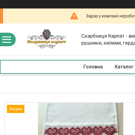
Зараз у компанії неробо
Скарбниця Карпат - в
рушники, килими, герд
скатертини, косметика
Головна
Каталог
Акция