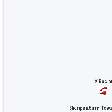
У Вас 
Т
Як придбати Това