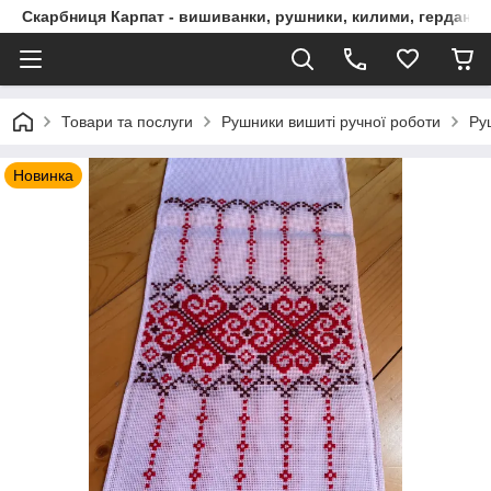
Скарбниця Карпат - вишиванки, рушники, килими, гердани, 
Товари та послуги
Рушники вишиті ручної роботи
Ру
Новинка