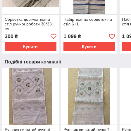
Серветка доріжка ткана
Набір тканих серветок на
Набі
стіл ручної роботи 36*33
стіл 6+1
стіл
см
300
1 099
1 0
₴
₴
Купити
Купити
Подібні товари компанії
Рушник вишитий ручної
Рушник вишитий ручної
Рушн