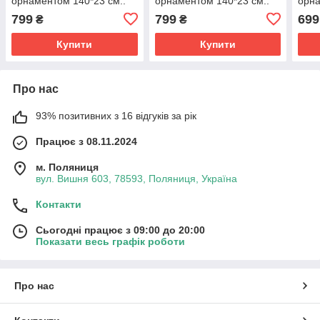
орнаментом 140*23 см..
орнаментом 140*23 см..
орна
799
799
699
₴
₴
Купити
Купити
Про нас
93% позитивних з 16 відгуків за рік
Працює з 08.11.2024
м. Поляниця
вул. Вишня 603, 78593, Поляниця, Україна
Контакти
Сьогодні працює з 09:00 до 20:00
Показати весь графік роботи
Про нас