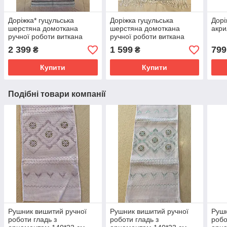
Доріжка* гуцульська
Доріжка гуцульська
Дорі
шерстяна домоткана
шерстяна домоткана
акри
ручної роботи виткана
ручної роботи виткана
шерстяними нитками на
шерстяними нитками на
2 399
1 599
799
₴
₴
верстаті 200*67 см
верстаті 100*70 см
Купити
Купити
Подібні товари компанії
Рушник вишитий ручної
Рушник вишитий ручної
Рушн
роботи гладь з
роботи гладь з
робо