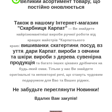
Великий асортимент товару, що
постійно оновлюється
Також в нашому Інтернет-магазин
"Скарбниця Карпат"
― Ви знайдете
найрізноманітніші вироби ручної роботи від
кращих майстрів "Карпатського
вишиванки
скатертини
посуд
вз
краю:
,
,
,
уття
дари Карпат
вироби з овчини
,
,
та шкіри
вироби з дерева
сувенірна
,
,
продукція
та багато інших цікавих дрібничок на
будь-який смак. Тільки у нас Ви знайдете
оригінальні та неповторні речі, що стануть чудовим
подарунком для Вас та Ваших рідних.
Не забудьте переглянути
Новинки
!
Вдалих Вам закупів!