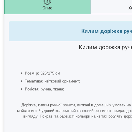
Опис
Х
Килим доріжка руч
Килим доріжка ручн
Розмір
: 325*175 см
Тематика:
квітковий орнамент;
Робота:
ручна, ткана;
Доріжка, килим ручної роботи, виткані в домашніх умовах на 
майстрами. Чудовий колоритний квітковий орнамент придає дан
вигляду. Яскраві та барвисті кольори на квітах роблять дор