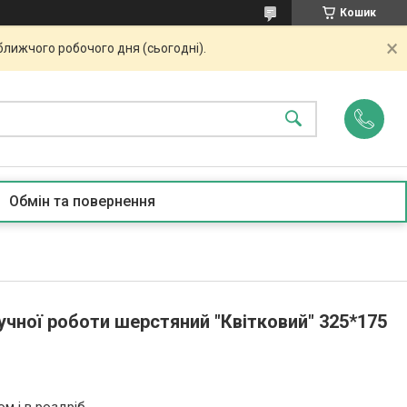
Кошик
ближчого робочого дня (сьогодні).
Обмін та повернення
чної роботи шерстяний "Квітковий" 325*175