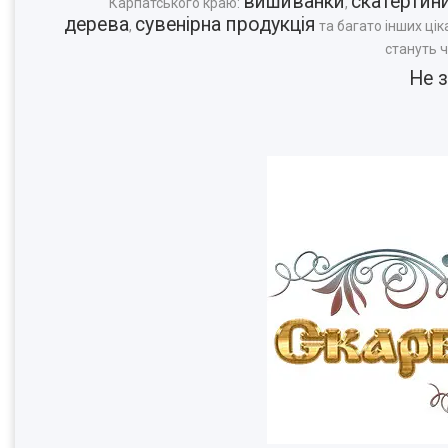
вишиванки
скатертин
"Карпатського краю:
,
дерева
сувенірна продукція
,
та багато інших цік
стануть 
Не 