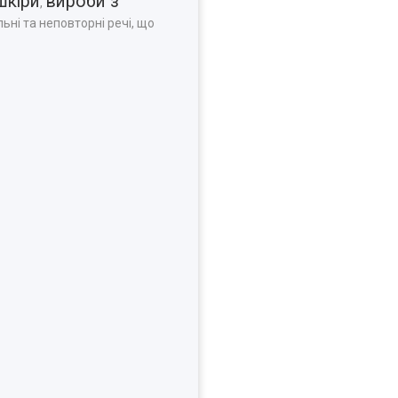
шкіри
вироби з
,
ьні та неповторні речі, що