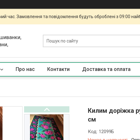
чий час. Замовлення та повідомлення будуть оброблені з 09:00 най
ишиванки,
ани,
Про нас
Контакти
Доставка та оплата
Килим доріжка ру
см
Код:
12099Б