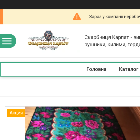
Зараз у компанії неробо
Скарбниця Карпат - в
рушники, килими, герд
скатертини, косметика
Головна
Каталог
Акция