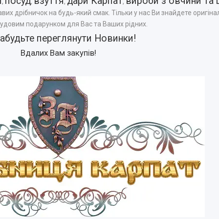
и
посуд
взуття
дари Карпат
вироби з овчини та 
,
,
,
,
авих дрібничок на будь-який смак. Тільки у нас Ви знайдете оригінал
чудовим подарунком для Вас та Ваших рідних.
забудьте переглянути
Новинки
!
Вдалих Вам закупів!