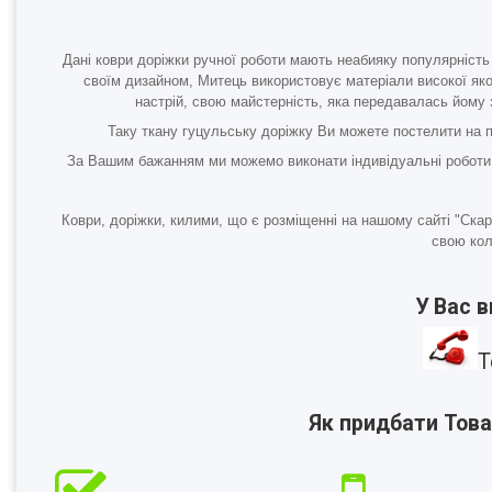
Дані коври доріжки ручної роботи мають неабияку популярність 
своїм дизайном, Митець використовує матеріали високої якос
настрій, свою майстерність, яка передавалась йому з
Таку
ткану гуцульську доріжку
Ви можете постелити на пі
За Вашим бажанням ми можемо виконати індивідуальні роботи.
Коври, доріжки, килими, що є розміщенні на нашому сайті "Ска
свою кол
У Вас 
Т
Як придбати Това