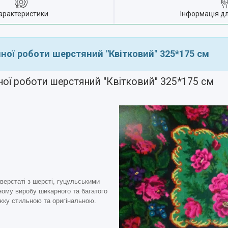
арактеристики
Інформація д
ної роботи шерстяний "Квітковий" 325*175 см
ої роботи шерстяний "Квітковий" 325*175 см
верстаті з шерсті, гуцульськими
ому виробу шикарного та багатого
іжку стильною та оригінальною.