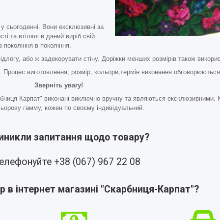
у сьогоденні. Вони ексклюзивні за
ті та втілює в даний виріб свій
 покоління в покоління.
длогу, або ж задекорувати стіну. Доріжки менших розмірів також викори
 Процес виготовлення, розмір, кольори,термін виконання обговорюються
Зверніть увагу!
рбниця Карпат" виконані виключно вручну та являються ексклюзивними. К
ьорову гамму, кожен по своєму індивідуальний.
виникли запитання щодо товару?
елефонуйте +38 (067) 967 22 08
р в інтернет магазині "Скарбниця-Карпат"?