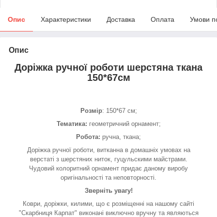
Опис
Характеристики
Доставка
Оплата
Умови п
Опис
Доріжка ручної роботи шерстяна ткана
150*67см
Розмір
: 150*67 см;
Тематика:
геометричний орнамент;
Робота:
ручна, ткана;
Доріжка ручної роботи, витканна в домашніх умовах на
верстаті з шерстяних ниток, гуцульскими майстрами.
Чудовий колоритний орнамент придає даному виробу
оригінальності та неповторності.
Зверніть увагу!
Коври, доріжки, килими, що є розміщенні на нашому сайті
"Скарбниця Карпат" виконані виключно вручну та являються