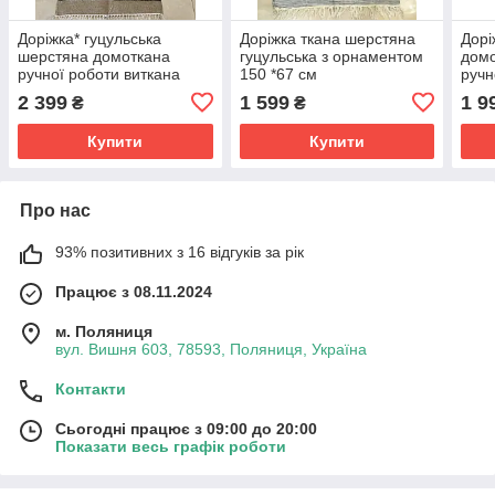
Доріжка* гуцульська
Доріжка ткана шерстяна
Дорі
шерстяна домоткана
гуцульська з орнаментом
домо
ручної роботи виткана
150 *67 см
ручн
шерстяними нитками на
шерс
2 399
1 599
1 9
₴
₴
верстаті 200*67 см
верс
Купити
Купити
Про нас
93% позитивних з 16 відгуків за рік
Працює з 08.11.2024
м. Поляниця
вул. Вишня 603, 78593, Поляниця, Україна
Контакти
Сьогодні працює з 09:00 до 20:00
Показати весь графік роботи