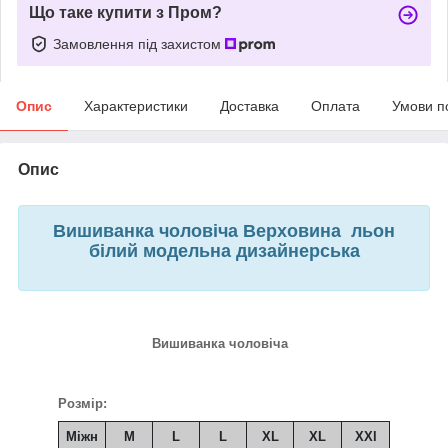
Що таке купити з Пром?
Замовлення під захистом
Опис
Характеристики
Доставка
Оплата
Умови п
Опис
Вишиванка чоловіча Верховина льон
білий модельна дизайнерська
Вишиванка чоловіча
Розмір:
Міжн
M
L
L
XL
XL
XXl