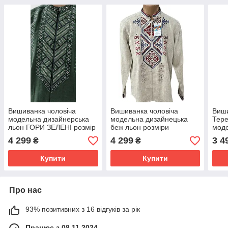
Вишиванка чоловіча
Вишиванка чоловіча
Виши
модельна дизайнерська
модельна дизайнецька
Тере
льон ГОРИ ЗЕЛЕНІ розмір
беж льон розміри
моде
міжнародний від M до 2xl
европейські від 40до45
евро
4 299
4 299
3 4
₴
₴
40 д
Купити
Купити
Про нас
93% позитивних з 16 відгуків за рік
Працює з 08.11.2024