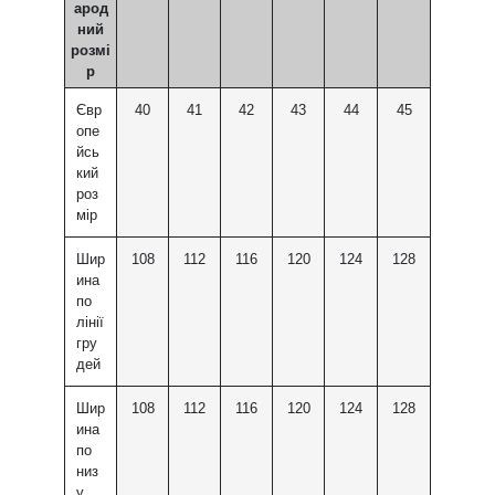
арод
ний
розмі
р
Євр
40
41
42
43
44
45
опе
йсь
кий
роз
мір
Шир
108
112
116
120
124
128
ина
по
лінії
гру
дей
Шир
108
112
116
120
124
128
ина
по
низ
у