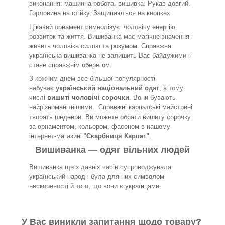
виконання: машинна робота. вишивка. Рукав довгий.
Горловина на стійку. Защипаються на кнопках
Цікавий орнамент символізує
чоловічу енергію,
розвиток та життя. Вишиванка має магічне значення і
живить чоловіка силою та розумом. Справжня
українська вишиванка не залишить Вас байдужими і
стане справжнім оберегом.
З кожним днем все більшої популярності
набуває
український національний одяг
, в тому
числі
вишиті чоловічі сорочки
. Вони бувають
найрізноманітнішими. Справжні карпатські майстрині
творять шедеври. Ви можете обрати вишиту сорочку
за орнаментом, кольором, фасоном в нашому
інтернет-магазині "
Скарбниця Карпат"
.
Вишиванка — одяг вільних людей
Вишиванка ще з давніх часів супроводжувала
український народ і була для них символом
нескореності й того, що вони є українцями.
У Вас виникли запитання щодо товару?