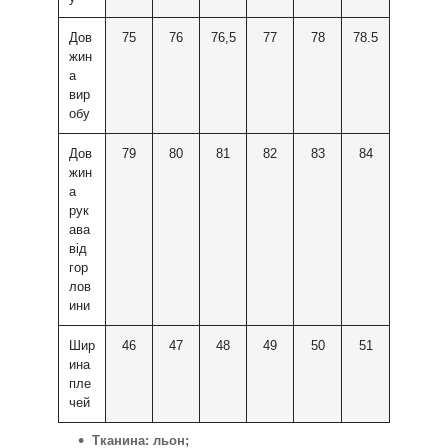
Дов
75
76
76,5
77
78
78.5
жин
а
вир
обу
Дов
79
80
81
82
83
84
жин
а
рук
ава
від
гор
лов
ини
Шир
46
47
48
49
50
51
ина
пле
чей
Тканина: льон;