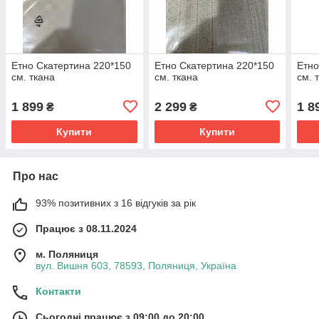
Етно Скатертина 220*150
Етно Скатертина 220*150
Етно
см. ткана
см. ткана
см. 
1 899
2 299
1 8
₴
₴
Купити
Купити
Про нас
93% позитивних з 16 відгуків за рік
Працює з 08.11.2024
м. Поляниця
вул. Вишня 603, 78593, Поляниця, Україна
Контакти
Сьогодні працює з 09:00 до 20:00