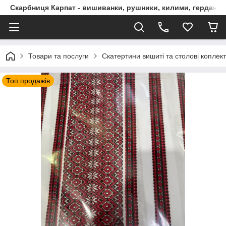
Скарбниця Карпат - вишиванки, рушники, килими, гердани, 
Товари та послуги
Скатертини вишиті та столові коплек
Топ продажів