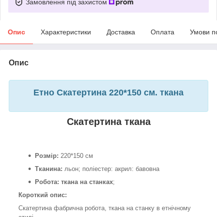
Замовлення під захистом
Опис
Характеристики
Доставка
Оплата
Умови п
Опис
Етно Скатертина 220*150 см. ткана
Скатертина ткана
Розмір:
220*150 см
Тканина:
льон; поліестер: акрил: бавовна
Робота: ткана на станках
;
Короткий опис:
Скатертина фабрична робота, ткана на станку в етнічному