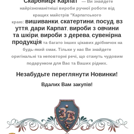
"Скарбниця Карпат"
― Ви знайдете
найрізноманітніші вироби ручної роботи від
кращих майстрів "Карпатського
вишиванки
скатертини
посуд
вз
краю:
,
,
,
уття
дари Карпат
вироби з овчини
,
,
та шкіри
вироби з дерева
сувенірна
,
,
продукція
та багато інших цікавих дрібничок на
будь-який смак. Тільки у нас Ви знайдете
оригінальні та неповторні речі, що стануть чудовим
подарунком для Вас та Ваших рідних.
Незабудьте переглянути
Новинки
!
Вдалих Вам закупів!