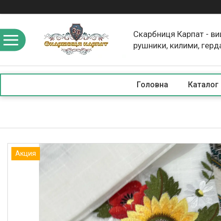
Скарбниця Карпат - в
рушники, килими, герд
скатертини, косметика
Головна
Каталог
Акция