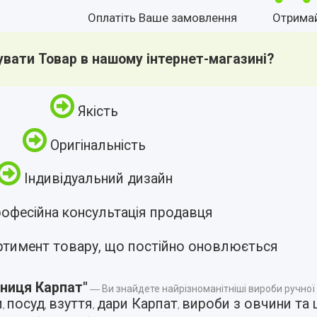
Оплатіть Ваше замовлення
Отрима
увати Товар в нашому інтернет-магазині?
Якість
Оригінальність
Індивідуальний дизайн
офесійна консультація продавця
ртимент товару, що постійно оновлюється
ниця Карпат"
― Ви знайдете найрізноманітніші вироби ручної
и
посуд
взуття
дари Карпат
вироби з овчини та 
,
,
,
,