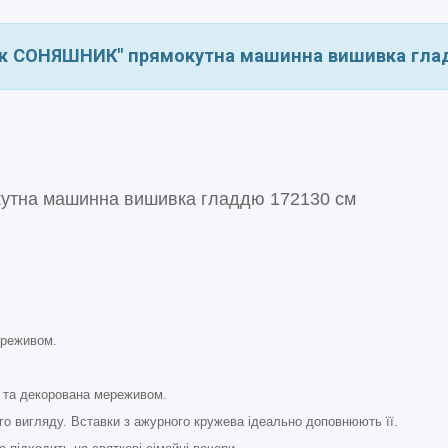
мак СОНЯШНИК" прямокутна машинна вишивка гла
кутна машинна вишивка гладдю 172130 см
ереживом.
ю та декорована мереживом.
о вигляду. Вставки з ажурного кружева ідеально доповнюють її.