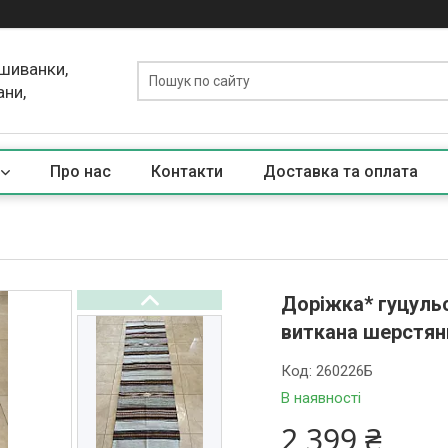
ишиванки,
ани,
Про нас
Контакти
Доставка та оплата
Доріжка* гуцуль
виткана шерстян
Код:
260226Б
В наявності
2 399 ₴