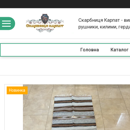
Скарбниця Карпат - в
рушники, килими, герд
скатертини, косметика
Головна
Каталог
Новинка