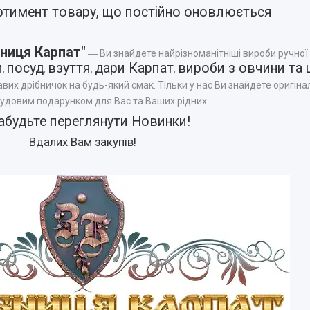
ртимент товару, що постійно оновлюється
ниця Карпат"
― Ви знайдете найрізноманітніші вироби ручної
и
посуд
взуття
дари Карпат
вироби з овчини та 
,
,
,
,
авих дрібничок на будь-який смак. Тільки у нас Ви знайдете оригінал
чудовим подарунком для Вас та Ваших рідних.
абудьте переглянути
Новинки
!
Вдалих Вам закупів!