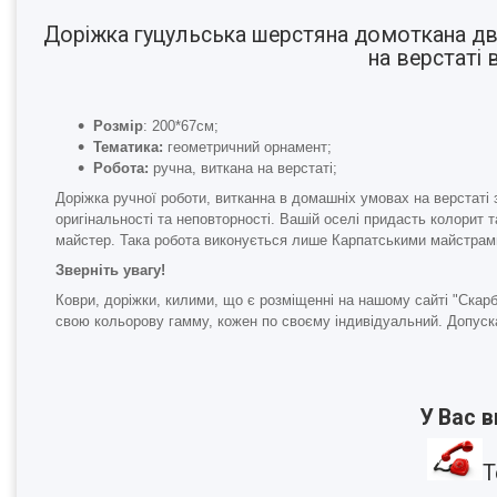
Доріжка гуцульська шерстяна домоткана д
на верстаті 
Розмір
: 200*67см;
Тематика:
геометричний орнамент;
Робота:
ручна, виткана на верстаті;
Доріжка ручної роботи, витканна в домашніх умовах на верстат
оригінальності та неповторності. Вашій оселі придасть колорит 
майстер. Така робота виконується лише Карпатськими майстрами
Зверніть увагу!
Коври, доріжки, килими, що є розміщенні на нашому сайті "Скар
свою кольорову гамму, кожен по своєму індивідуальний. Допуска
У Вас 
Т