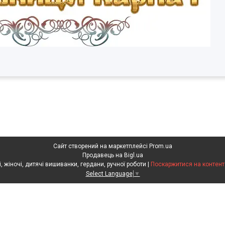
Сайт створений на маркетплейсі
Prom.ua
Продавець на Bigl.ua
Скарбниця Карпат - чоловічі, жіночі, дитячі вишиванки, гердани, ручної роботи |
Поскаржитися на контент
Select Language
▼