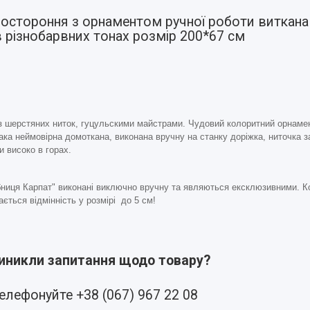
востороння з орнаментом ручної роботи виткан
в різнобарвних тонах розмір 200*67 см
і з шерстяних ниток, гуцульскими майстрами. Чудовий колоритний орнам
така неймовірна домоткана, виконана вручну на станку доріжка, ниточка 
 високо в горах.
бниця Карпат" виконані виключно вручну та являються ексклюзивними. Ко
ється відмінність у розмірі до 5 см!
виникли запитання щодо товару?
елефонуйте +38 (067) 967 22 08