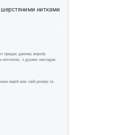
а шерстяними нитками
ент придає даному виробу
за ниточкою, з душею закладає
жен виріб має свій розмір та