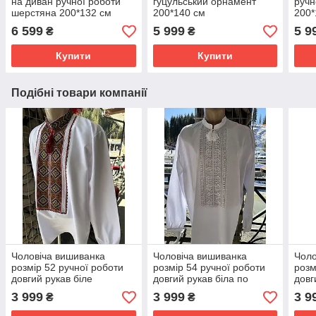
на диван ручної роботи
гуцульський орнамент
ручн
шерстяна 200*132 см
200*140 см
200*
6 599
5 999
5 9
₴
₴
Купити
Купити
Подібні товари компанії
Чоловіча вишиванка
Чоловіча вишиванка
Чоло
розмір 52 ручної роботи
розмір 54 ручної роботи
розм
довгий рукав біле
довгий рукав біла по
довг
домоткане полотно
білому домоткане полотно
домо
3 999
3 999
3 9
₴
₴
гуцульська вишивка
гуцу