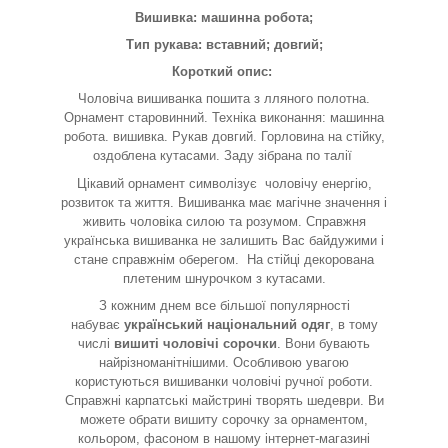
Вишивка: машинна робота;
Тип рукава: вставний; довгий;
Короткий опис:
Чоловіча вишиванка пошита з лляного полотна.
Орнамент старовинний. Техніка виконання: машинна
робота. вишивка. Рукав довгий. Горловина на стійку,
оздоблена кутасами. Заду зібрана по талії
Цікавий орнамент символізує
чоловічу енергію,
розвиток та життя. Вишиванка має магічне значення і
живить чоловіка силою та розумом. Справжня
українська вишиванка не залишить Вас байдужими і
стане справжнім оберегом. На стійці декорована
плетеним шнурочком з кутасами.
З кожним днем все більшої популярності
набуває
український національний одяг
, в тому
числі
вишиті чоловічі сорочки
. Вони бувають
найрізноманітнішими. Особливою увагою
користуються вишиванки чоловічі ручної роботи.
Справжні карпатські майстрині творять шедеври. Ви
можете обрати вишиту сорочку за орнаментом,
кольором, фасоном в нашому інтернет-магазині