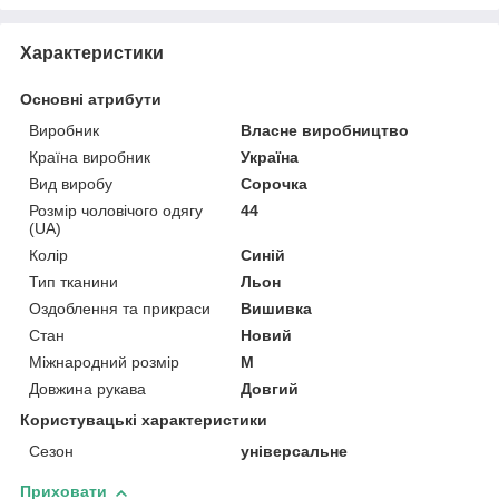
Характеристики
Основні атрибути
Виробник
Власне виробництво
Країна виробник
Україна
Вид виробу
Сорочка
Розмір чоловічого одягу
44
(UA)
Колір
Синій
Тип тканини
Льон
Оздоблення та прикраси
Вишивка
Стан
Новий
Міжнародний розмір
M
Довжина рукава
Довгий
Користувацькі характеристики
Сезон
універсальне
Приховати