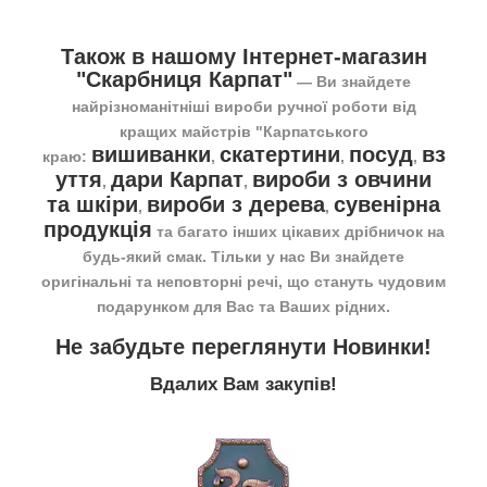
Також в нашому Інтернет-магазин
"Скарбниця Карпат"
― Ви знайдете
найрізноманітніші вироби ручної роботи від
кращих майстрів "Карпатського
вишиванки
скатертини
посуд
вз
краю:
,
,
,
уття
дари Карпат
вироби з овчини
,
,
та шкіри
вироби з дерева
сувенірна
,
,
продукція
та багато інших цікавих дрібничок на
будь-який смак. Тільки у нас Ви знайдете
оригінальні та неповторні речі, що стануть чудовим
подарунком для Вас та Ваших рідних.
Не забудьте переглянути
Новинки
!
Вдалих Вам закупів!