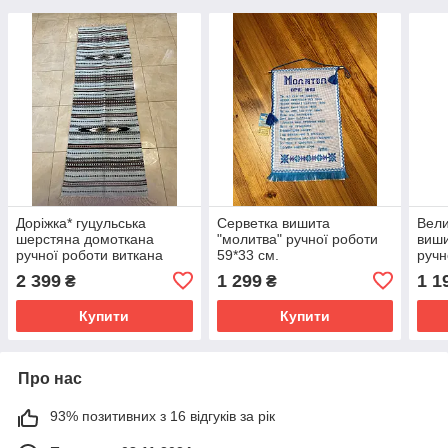
Доріжка* гуцульська
Серветка вишита
Вели
шерстяна домоткана
"молитва" ручної роботи
виши
ручної роботи виткана
59*33 см.
ручн
шерстяними нитками на
2 399
1 299
1 1
₴
₴
верстаті 200*67 см
Купити
Купити
Про нас
93% позитивних з 16 відгуків за рік