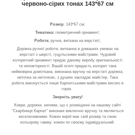
червоно-сірих тонах 143*67 см
Розмір
: 143*67 см;
Тематика:
геометричний орнамент;
Робота:
ручна, виткана на верстаті;
Доріжка ручної роботи, витканна в домашніх умовах на
верстаті з шерсті, гуцульскими майстрами. Чудовий
колоритний орнамент придає даному виробу оригінальності
та неповторності. Вашій оселі придасть колорит така
неймовірна домоткана, виконана вручну на верстаті доріжка,
ниточка за ниточкою, з душею закладає майстер. Така
робота виконується лише Карпатськими майстрами високо в
горах.
Зверніть увагу!
Коври, доріжки, килими, що є розміщенні на нашому сайті
"Скарбниця Карпат" виконані виключно вручну та являються
ексклюзивними. Кожен виріб має свій розмір та свою
кольорову гамму, кожен по своєму індивідуальний.