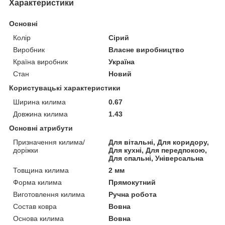
Характеристики
Основні
Колір
Сірий
Виробник
Власне виробництво
Країна виробник
Україна
Стан
Новий
Користувацькі характеристики
Ширина килима
0.67
Довжина килима
1.43
Основні атрибути
Призначення килима/
Для вітальні, Для коридору,
доріжки
Для кухні, Для передпокою,
Для спальні, Універсальна
Товщина килима
2 мм
Форма килима
Прямокутний
Виготовлення килима
Ручна робота
Состав ковра
Вовна
Основа килима
Вовна