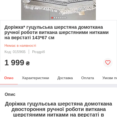
Доріжка* гуцульська шерстяна домоткана
ручної роботи виткана шерстяними нитками
на верстаті 143*67 см
Немає в наявності
Код: 01596Б
Роздріб
1 999
₴
Опис
Характеристики
Доставка
Оплата
Умови п
Опис
Доріжка гуцульська шерстяна домоткана
двостороння ручної роботи виткана
шерстяними нитками на верстаті в