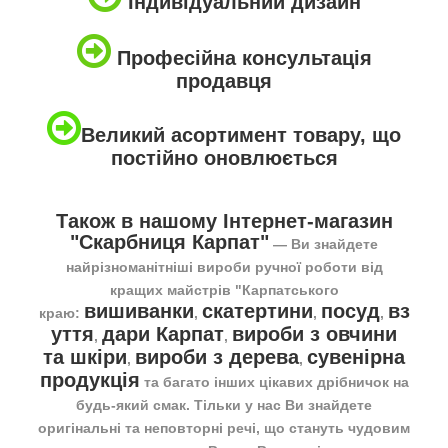
Індивідуальний дизайн
Професійна консультація
продавця
Великий асортимент товару, що
постійно оновлюється
Також в нашому Інтернет-магазин
"Скарбниця Карпат"
― Ви знайдете
найрізноманітніші вироби ручної роботи від
кращих майстрів "Карпатського
вишиванки
скатертини
посуд
вз
краю:
,
,
,
уття
дари Карпат
вироби з овчини
,
,
та шкіри
вироби з дерева
сувенірна
,
,
продукція
та багато інших цікавих дрібничок на
будь-який смак. Тільки у нас Ви знайдете
оригінальні та неповторні речі, що стануть чудовим