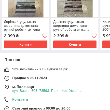
Доріжка* гуцульська
Доріжка гуцульська
Кили
шерстяна домоткана
шерстяна домоткана
ручн
ручної роботи виткана
ручної роботи виткана
200*
шерстяними нитками на
шерстяними нитками на
2 399
2 399
5 9
₴
₴
верстаті 200*67 см
верстаті 200*67 см
Купити
Купити
Про нас
93% позитивних з 16 відгуків за рік
Працює з 08.11.2024
м. Поляниця
вул. Вишня 603, 78593, Поляниця, Україна
Контакти
Сьогодні працює з 09:00 до 20:00