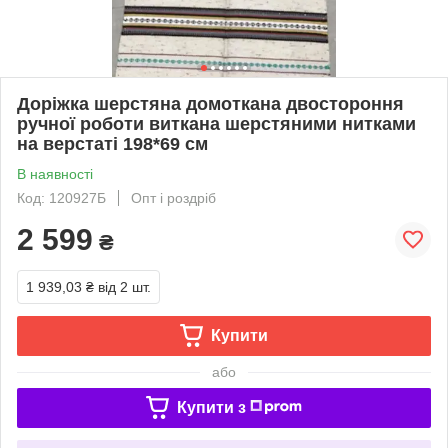
Доріжка шерстяна домоткана двостороння
ручної роботи виткана шерстяними нитками
на верстаті 198*69 см
В наявності
Код: 120927Б
Опт і роздріб
2 599
₴
1 939,03 ₴
від 2 шт.
Купити
або
Купити з