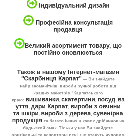
Індивідуальний дизайн
Професійна консультація
продавця
Великий асортимент товару, що
постійно оновлюється
Також в нашому Інтернет-магазин
"Скарбниця Карпат"
― Ви знайдете
найрізноманітніші вироби ручної роботи від
кращих майстрів "Карпатського
вишиванки
скатертини
посуд
вз
краю:
,
,
,
уття
дари Карпат
вироби з овчини
,
,
та шкіри
вироби з дерева
сувенірна
,
,
продукція
та багато інших цікавих дрібничок на
будь-який смак. Тільки у нас Ви знайдете
оригінальні та неповторні речі, що стануть чудовим