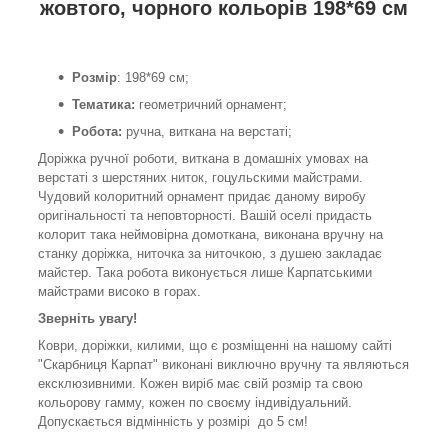
жовтого, чорного кольорів 198*69 см
Розмір
: 198*69 см;
Тематика:
геометричний орнамент;
Робота:
ручна, виткана на верстаті;
Доріжка ручної роботи, виткана в домашніх умовах на
верстаті з шерстяних ниток, гоцульскими майстрами.
Чудовий колоритний орнамент придає даному виробу
оригінальності та неповторності. Вашій оселі придасть
колорит така неймовірна домоткана, виконана вручну на
станку доріжка, ниточка за ниточкою, з душею закладає
майстер. Така робота виконується лише Карпатськими
майстрами високо в горах.
Зверніть увагу!
Коври, доріжки, килими, що є розміщенні на нашому сайті
"Скарбниця Карпат" виконані виключно вручну та являються
ексклюзивними. Кожен виріб має свій розмір та свою
кольорову гамму, кожен по своєму індивідуальний.
Допускається відмінність у розмірі до 5 см!