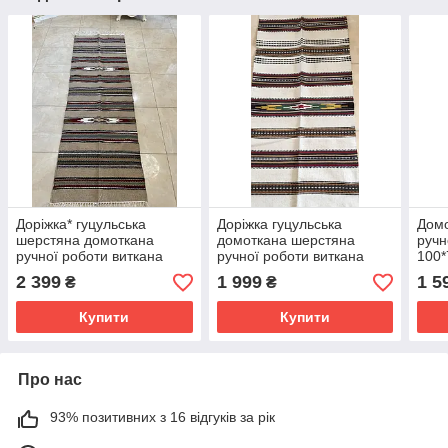
Доріжка* гуцульська
Доріжка гуцульська
Домо
шерстяна домоткана
домоткана шерстяна
ручн
ручної роботи виткана
ручної роботи виткана
100
шерстяними нитками на
шерстяними нитками на
2 399
1 999
1 5
₴
₴
верстаті 200*67 см
верстаті 150*70 см
Купити
Купити
Про нас
93% позитивних з 16 відгуків за рік