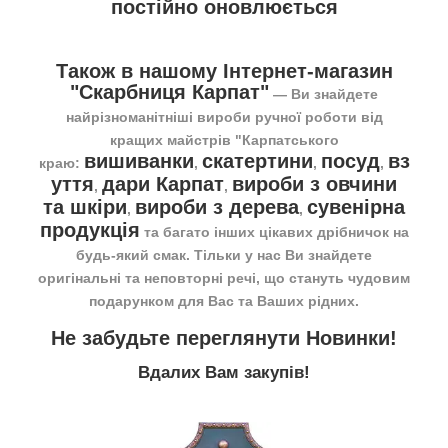
постійно оновлюється
Також в нашому Інтернет-магазин
"Скарбниця Карпат"
― Ви знайдете
найрізноманітніші вироби ручної роботи від
кращих майстрів "Карпатського
вишиванки
скатертини
посуд
вз
краю:
,
,
,
уття
дари Карпат
вироби з овчини
,
,
та шкіри
вироби з дерева
сувенірна
,
,
продукція
та багато інших цікавих дрібничок на
будь-який смак. Тільки у нас Ви знайдете
оригінальні та неповторні речі, що стануть чудовим
подарунком для Вас та Ваших рідних.
Не забудьте переглянути
Новинки
!
Вдалих Вам закупів!