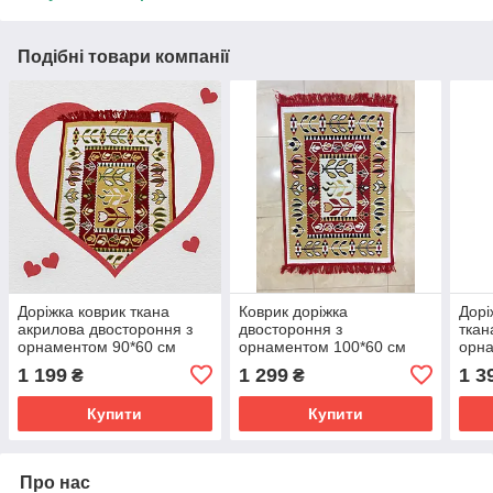
Подібні товари компанії
Доріжка коврик ткана
Коврик доріжка
Дорі
акрилова двостороння з
двостороння з
ткан
орнаментом 90*60 см
орнаментом 100*60 см
орна
1 199
1 299
1 3
₴
₴
Купити
Купити
Про нас