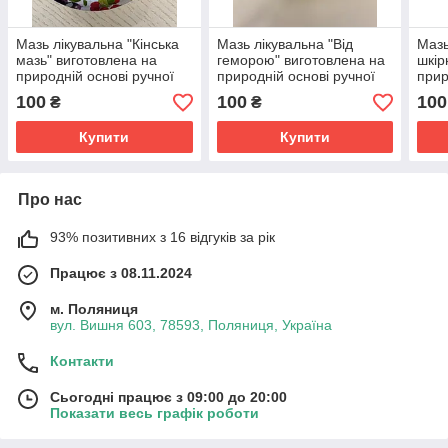
Мазь лікувальна "Кінська
Мазь лікувальна "Від
Мазь
мазь" виготовлена на
геморою" виготовлена на
шкір
природній основі ручної
природній основі ручної
прир
роботи суглоби радикуліт
роботи:
робо
100
100
100
₴
₴
Купити
Купити
Про нас
93% позитивних з 16 відгуків за рік
Працює з 08.11.2024
м. Поляниця
вул. Вишня 603, 78593, Поляниця, Україна
Контакти
Сьогодні працює з 09:00 до 20:00
Показати весь графік роботи