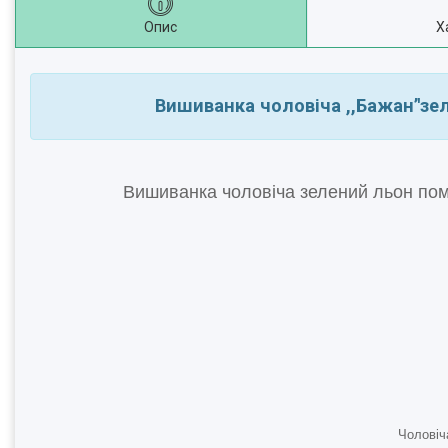
Опис
Х
Вишиванка чоловіча ,,Бажан’'з
Вишиванка чоловіча зелений льон по
Чоловіч