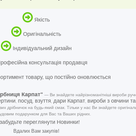
Якість
Оригінальність
Індивідуальний дизайн
рофесійна консультація продавця
ортимент товару, що постійно оновлюється
арбниця Карпат"
― Ви знайдете найрізноманітніші вироби ручн
ертини
посуд
взуття
дари Карпат
вироби з овчини та
,
,
,
,
вих дрібничок на будь-який смак. Тільки у нас Ви знайдете оригіналь
чудовим подарунком для Вас та Ваших рідних.
забудьте переглянути
Новинки
!
Вдалих Вам закупів!