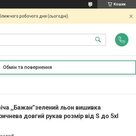
Кошик
ближчого робочого дня (сьогодні).
Обмін та повернення
ча ,,Бажан’'зелений льон вишивка
ичнева довгий рукав розмір від S до 5xl