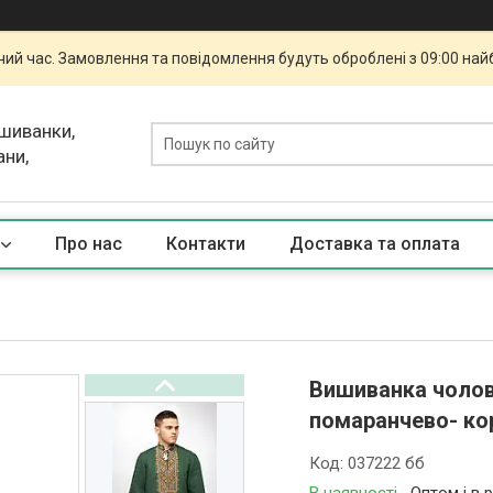
чий час. Замовлення та повідомлення будуть оброблені з 09:00 най
ишиванки,
ани,
Про нас
Контакти
Доставка та оплата
Вишиванка чолові
помаранчево- кор
Код:
037222 бб