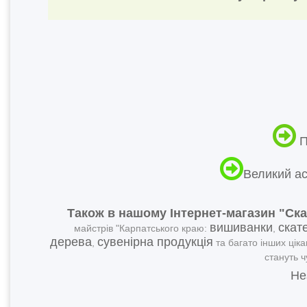
П
Великий ас
Також в нашому Інтернет-магазин "Ск
вишиванки
скат
майстрів "Карпатського краю:
,
дерева
сувенірна продукція
,
та багато інших ціка
стануть 
Не