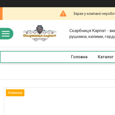
Зараз у компанії неробо
Скарбниця Карпат - в
рушники, килими, герд
скатертини, косметика
Головна
Каталог
Новинка