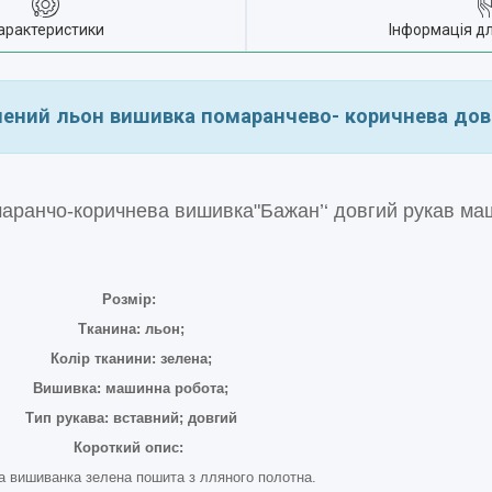
арактеристики
Інформація д
елений льон вишивка помаранчево- коричнева дов
маранчо-коричнева вишивка"Бажан’‘ довгий рукав м
Розмір:
Тканина: льон;
Колір тканини: зелена;
Вишивка: машинна робота;
Тип рукава: вставний; довгий
Короткий опис:
а вишиванка зелена пошита з лляного полотна.