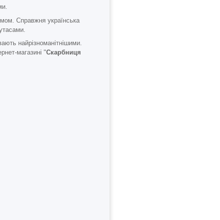
ми.
зумом. Справжня українська
утасами.
вають найрізноманітнішими.
рнет-магазині "
Скарбниця