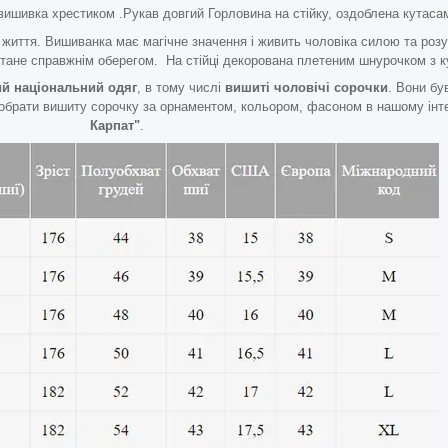
вишивка хрестиком .Рукав довгий Горловина на стійку, оздоблена кутаса
а життя. Вишиванка має магічне значення і живить чоловіка силою та ро
тане справжнім оберегом. На стійці декорована плетеним шнурочком з к
ий національний одяг
, в тому числі
вишиті чоловічі сорочки
. Вони бу
обрати вишиту сорочку за орнаментом, кольором, фасоном в нашому інте
Карпат"
.