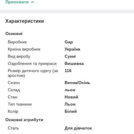
Приховати
Характеристики
Основні
Виробник
Gap
Країна виробник
Україна
Вид виробу
Сукні
Оздоблення та прикраси
Вишивка
Розмір дитячого одягу (за
116
зростом)
Сезон
Весна/Осінь
Склад
льон
Стан
Новий
Тип тканини
Льон
Колір
Білий
Основні атрибути
Стать
Для дівчаток