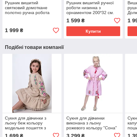
Рушник вишитий
Рушник вишитий ручної
Виши
святковий домоткане
роботи низинка з
рушн
полотно ручна робота
орнаментом 200*32 см.
Долю
220*34 см
хрес
1 599
1 9
₴
1 999
₴
Купити
Подібні товари компанії
Сукня для дівчинки з
Сукня для дівчинки
Сукн
льону беж кольору
виконана з льону
капу
модельне пошиття з
рожевого кольору "Сона"
поши
вишивкою ріст 122 до 146
модельне пошиття з
від 
1 699
3 299
1 3
₴
₴