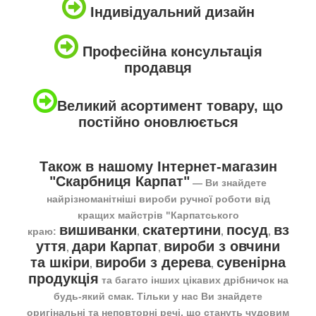
Індивідуальний дизайн
Професійна консультація
продавця
Великий асортимент товару, що
постійно оновлюється
Також в нашому Інтернет-магазин
"Скарбниця Карпат"
― Ви знайдете
найрізноманітніші вироби ручної роботи від
кращих майстрів "Карпатського
вишиванки
скатертини
посуд
вз
краю:
,
,
,
уття
дари Карпат
вироби з овчини
,
,
та шкіри
вироби з дерева
сувенірна
,
,
продукція
та багато інших цікавих дрібничок на
будь-який смак. Тільки у нас Ви знайдете
оригінальні та неповторні речі, що стануть чудовим