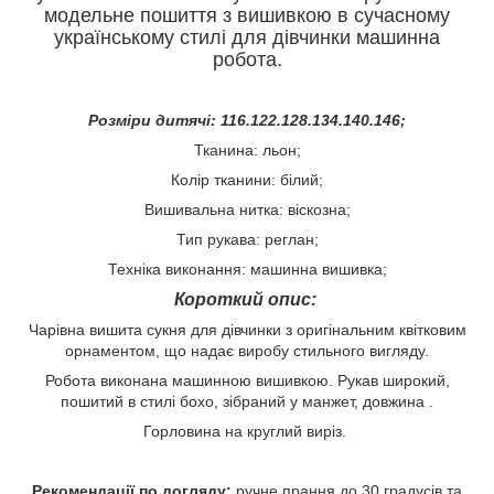
модельне пошиття з вишивкою в сучасному
українському стилі для дівчинки машинна
робота.
Розміри дитячі: 116.122.128.134.140.146;
Тканина: льон;
Колір тканини: білий;
Вишивальна нитка: віскозна;
Тип рукава: реглан;
Техніка виконання: машинна вишивка;
Короткий опис:
Чарівна вишита сукня для дівчинки з оригінальним квітковим
орнаментом, що надає виробу стильного вигляду.
Робота виконана машинною вишивкою. Рукав широкий,
пошитий в стилі бохо, зібраний у манжет, довжина .
Горловина на круглий виріз.
Рекомендації по догляду:
ручне прання до 30 градусів та