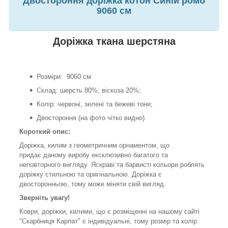
Двостороння доріжка котон Синій ромб
9060 см
Доріжка ткана шерстяна
Розміри: 9060 см
Склад: шерсть 80%; віскоза 20%;
Колір: червоні, зелені та бежеві тони;
Двостороння (на фото чітко видно)
Короткий опис:
Доріжка, килим з геометричним орнаментом, що
придає даному виробу ексклюзивно багатого та
неповторного вигляду. Яскраві та барвисті кольори роблять
доріжку стильною та оригінальною. Доріжка є
двосторонньою, тому може міняти свій вигляд.
Зверніть увагу!
Коври, доріжки, килими, що є розміщенні на нашому сайті
"Скарбниця Карпат" є індивідуальні, тому розмір та колір