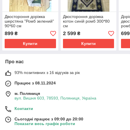
Двостороння доріжка
Двостороння доріжка
Дорі
шерстяна "Ромб зелений"
котон синій ромб 300*80
двос
90*60 см
см
ромб
899
2 599
699
₴
₴
Купити
Купити
Про нас
93% позитивних з 16 відгуків за рік
Працює з 08.11.2024
м. Поляниця
вул. Вишня 603, 78593, Поляниця, Україна
Контакти
Сьогодні працює з 09:00 до 20:00
Показати весь графік роботи