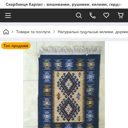
Скарбниця Карпат - вишиванки, рушники, килими, гердани, 
Товари та послуги
Натуральні гуцульські килими, доріжк
Топ продажів