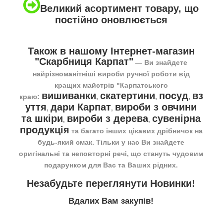
Великий асортимент товару, що
постійно оновлюється
Також в нашому Інтернет-магазин
"Скарбниця Карпат"
― Ви знайдете
найрізноманітніші вироби ручної роботи від
кращих майстрів "Карпатського
вишиванки
скатертини
посуд
вз
краю:
,
,
,
уття
дари Карпат
вироби з овчини
,
,
та шкіри
вироби з дерева
сувенірна
,
,
продукція
та багато інших цікавих дрібничок на
будь-який смак. Тільки у нас Ви знайдете
оригінальні та неповторні речі, що стануть чудовим
подарунком для Вас та Ваших рідних.
Незабудьте переглянути
Новинки
!
Вдалих Вам закупів!