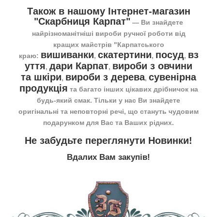
Також в нашому Інтернет-магазин
"Скарбниця Карпат"
― Ви знайдете
найрізноманітніші вироби ручної роботи від
кращих майстрів "Карпатського
вишиванки
скатертини
посуд
вз
краю:
,
,
,
уття
дари Карпат
вироби з овчини
,
,
та шкіри
вироби з дерева
сувенірна
,
,
продукція
та багато інших цікавих дрібничок на
будь-який смак. Тільки у нас Ви знайдете
оригінальні та неповторні речі, що стануть чудовим
подарунком для Вас та Ваших рідних.
Не забудьте переглянути
Новинки
!
Вдалих Вам закупів!