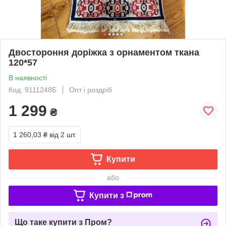
Двостороння доріжка з орнаментом ткана
120*57
В наявності
Код: 9111248Б
Опт і роздріб
1 299
₴
1 260,03 ₴
від 2 шт.
Купити
або
Купити з
Що таке купити з Пром?