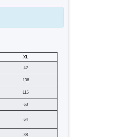
XL
42
108
116
68
64
38