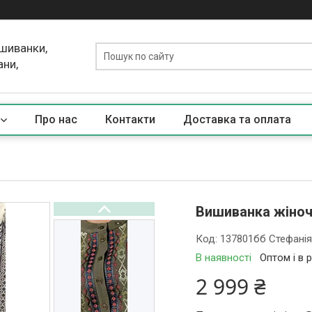
ишиванки,
ани,
Про нас
Контакти
Доставка та оплата
Вишиванка жіноча
Код:
137801бб Стефані
В наявності
Оптом і в 
2 999 ₴