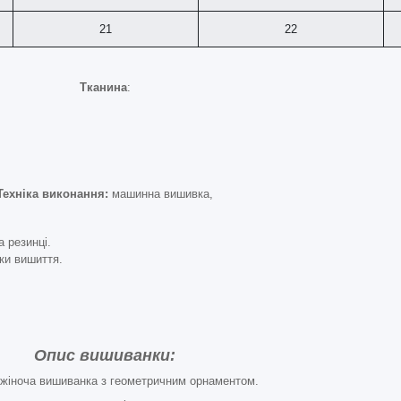
21
22
Тканина
:
Техніка виконання:
машинна вишивка,
а резинці.
ки вишиття.
Опис вишиванки:
 жіноча вишиванка з геометричним орнаментом.