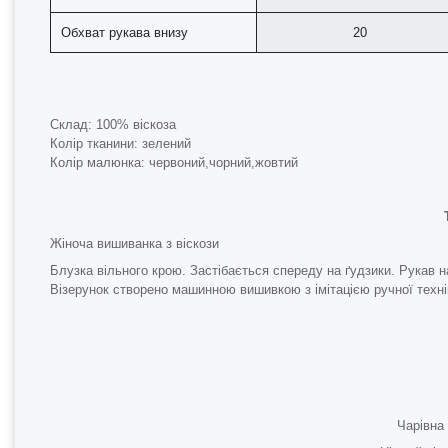
Обхват рукава внизу
20
Склад:
100% віскоза
Колір тканини:
зелений
Колір малюнка:
червоний,чорний,жовтий
Жіноча вишиванка з віскози
Блузка вільного крою. Застібається спереду на ґудзики. Рукав н
Візерунок створено машинною вишивкою з імітацією ручної техні
Чарівна