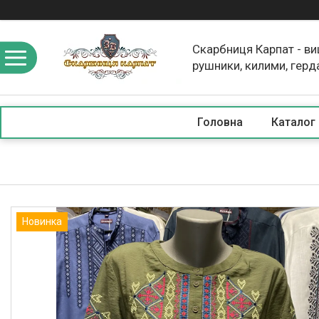
Скарбниця Карпат - в
рушники, килими, герд
скатертини, косметика
Головна
Каталог
Новинка