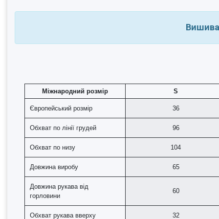
Вишива
Міжнародний розмір
S
Європейський розмір
36
Обхват по лінії грудей
96
Обхват по низу
104
Довжина виробу
65
Довжина рукава від
60
горловини
Обхват рукава вверху
32