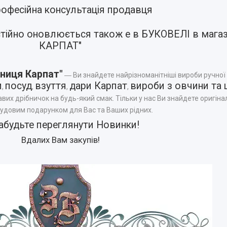
офесійна консультація продавця
стійно оновлюється також е в БУКОВЕЛІ в маг
КАРПАТ"
ниця Карпат"
― Ви знайдете найрізноманітніші вироби ручної
и
посуд
взуття
дари Карпат
вироби з овчини та 
,
,
,
,
авих дрібничок на будь-який смак. Тільки у нас Ви знайдете оригінал
чудовим подарунком для Вас та Ваших рідних.
абудьте переглянути
Новинки
!
Вдалих Вам закупів!