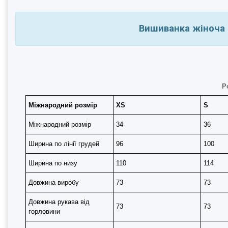
Вишиванка жіноча л
Р
Міжнародний розмір
XS
S
Міжнародний розмір
34
36
Ширина по лінії грудей
96
100
Ширина по низу
110
114
Довжина виробу
73
73
Довжина рукава від
73
73
горловини