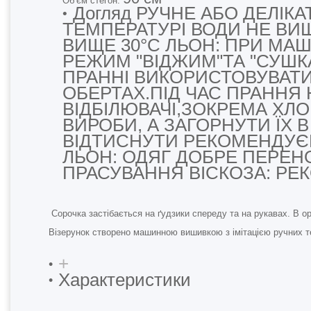
Об’єм стегон:
Догляд
РУЧНЕ АБО ДЕЛІК
ТЕМПЕРАТУРІ ВОДИ
НЕ ВИ
ВИЩЕ 30°С ЛЬОН: ПРИ МА
РЕЖИМ "ВІДЖИМ"
ТА "СУШК
ПРАННІ
ВИКОРИСТОВУВАТИ
ОБЕРТАХ.
ПІД ЧАС ПРАННЯ
ВІДБІЛЮВАЧІ,
ЗОКРЕМА ХЛ
ВИРОБИ, А ЗАГОРНУТИ ЇХ 
ВІДТИСНУТИ
РЕКОМЕНДУЄ
ЛЬОН: ОДЯГ ДОБРЕ ПЕРЕН
ПРАСУВАННЯ
ВІСКОЗА: Р
Сорочка застібається на ґудзики спереду та на рукавах. В о
Візерунок створено машинною вишивкою з імітацією ручних т
+
Характеристики