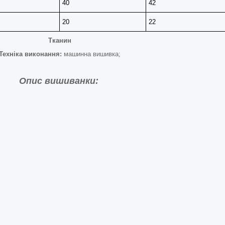
40
42
20
22
Тканин
Техніка виконання:
машинна вишивка;
Опис вишиванки: