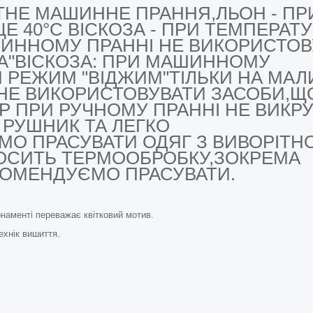
АТНЕ
МАШИННЕ ПРАННЯ,
ЛЬОН - ПР
ЩЕ 40°С
ВІСКОЗА - ПРИ ТЕМПЕРАТУ
ШИННОМУ ПРАННІ НЕ
ВИКОРИСТОВ
А"
ВІСКОЗА: ПРИ МАШИННОМУ
 РЕЖИМ "ВІДЖИМ"
ТІЛЬКИ НА МАЛ
 НЕ
ВИКОРИСТОВУВАТИ ЗАСОБИ,
ЩО
ОР
ПРИ РУЧНОМУ ПРАННІ НЕ
ВИКР
В РУШНИК ТА
ЛЕГКО
МО ПРАСУВАТИ
ОДЯГ З ВИВОРІТН
ОСИТЬ ТЕРМООБРОБКУ,
ЗОКРЕМА
ЕКОМЕНДУЄМО
ПРАСУВАТИ.
рнаменті переважає квітковий мотив.
ехнік вишиття.