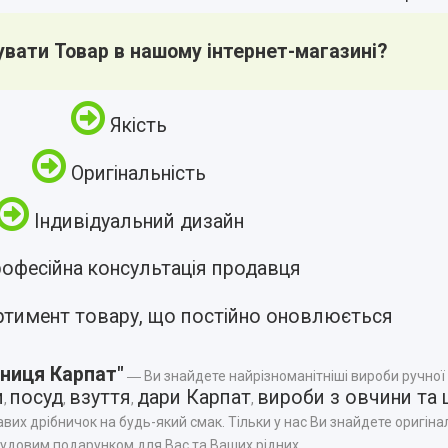
увати Товар в нашому інтернет-магазині?
Якість
Оригінальність
Індивідуальний дизайн
офесійна консультація продавця
ртимент товару, що постійно оновлюється
ниця Карпат"
― Ви знайдете найрізноманітніші вироби ручної
и
посуд
взуття
дари Карпат
вироби з овчини та 
,
,
,
,
авих дрібничок на будь-який смак. Тільки у нас Ви знайдете оригінал
чудовим подарунком для Вас та Ваших рідних.