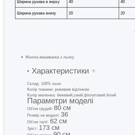
Ширина рукава в верху
40
40
Ширина рукава внизу
20
20
Жіноча вишиванка з льону.
Характеристики
+
Склад:
100% льон
Колір тканини:
рожевим відтінком.
Колір малюнка:
бежевий,синій,фіолетовий,білий
Параметри моделі
80 см
Об’єм грудей:
36
Розмір на моделі:
62 см
Об’єм талії:
173 см
Зріст:
90 см