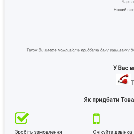
Чарівн
Ніжний віз
Також Ви маєте можливість придбати дану вишиванку д
У Вас 
Т
Як придбати Това
Зробіть замовлення
Очікуйте дзвінка