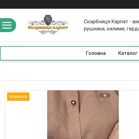
Скарбниця Карпат - в
рушники, килими, герд
скатертини, косметика
Головна
Каталог
Новинка