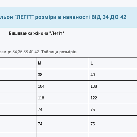
ьон "ЛЕГІТ" розміри в наявності ВІД 34 ДО 42
Вишиванка жіноча "Легіт"
озмір:
34;36.38.40.42.
Таблиця розмірів
M
L
38
40
104
108
118
122
74
75
74
75