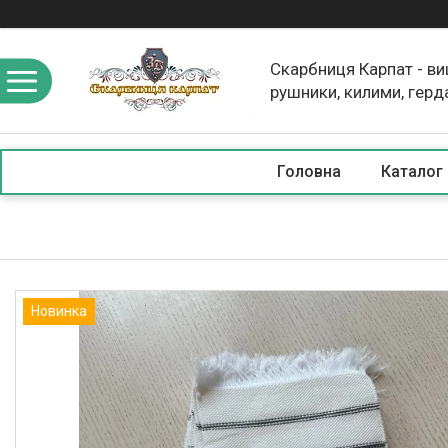
Скарбниця Карпат - в
рушники, килими, герд
скатертини, косметика
Головна
Каталог
Новинка