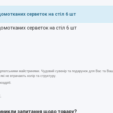
домотканих серветок на стіл 6 шт
домотканих серветок на стіл 6 шт
карпатськими майстринями. Чудовий сувенір та подарунок для Вас та Ваш
які не втрачають колір та структуру.
роздріб.
.
виникли запитання щодо товару?