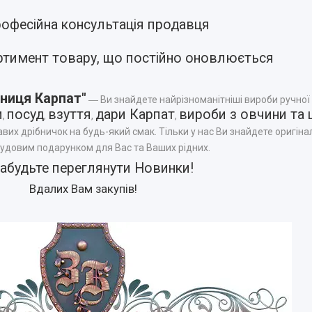
офесійна консультація продавця
ртимент товару, що постійно оновлюється
ниця Карпат"
― Ви знайдете найрізноманітніші вироби ручної
и
посуд
взуття
дари Карпат
вироби з овчини та 
,
,
,
,
авих дрібничок на будь-який смак. Тільки у нас Ви знайдете оригінал
чудовим подарунком для Вас та Ваших рідних.
забудьте переглянути
Новинки
!
Вдалих Вам закупів!