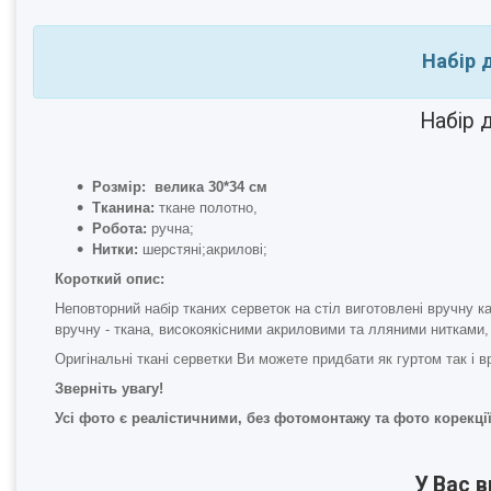
Набір 
Набір 
Розмір: велика 30*34 см
Тканина:
ткане полотно,
Робота:
ручна;
Нитки:
шерстяні;акрилові;
Короткий опис:
Неповторний набір тканих серветок на стіл виготовлені вручну 
вручну - ткана, високоякісними акриловими та лляними нитками, 
Оригінальні ткані серветки Ви можете придбати як гуртом так і в
Зверніть увагу!
Усі фото є реалістичними, без фотомонтажу та фото корекції
У Вас 