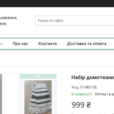
ишиванки,
ани,
Про нас
Контакти
Доставка та оплата
Набір домотканих
Код:
0148613Б
В наявності
Оптом і в 
999 ₴