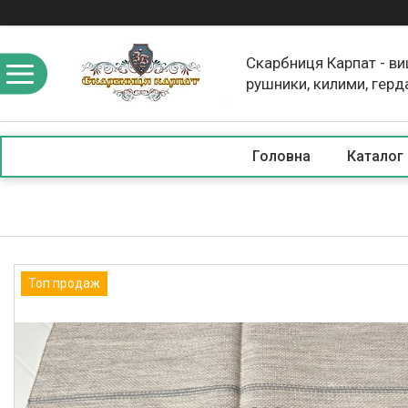
Скарбниця Карпат - в
рушники, килими, герд
скатертини, косметика
Головна
Каталог
Топ продаж