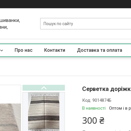
ишиванки,
ани,
Про нас
Контакти
Доставка та оплата
Серветка доріжка
Код:
9014874Б
В наявності
Оптом і в 
300 ₴