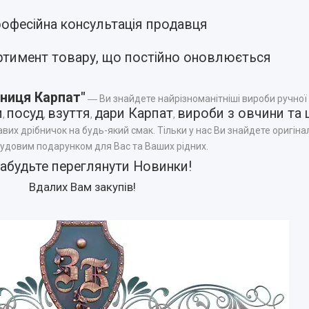
офесійна консультація продавця
ртимент товару, що постійно оновлюється
ниця Карпат"
― Ви знайдете найрізноманітніші вироби ручної
и
посуд
взуття
дари Карпат
вироби з овчини та 
,
,
,
,
авих дрібничок на будь-який смак. Тільки у нас Ви знайдете оригінал
чудовим подарунком для Вас та Ваших рідних.
забудьте переглянути
Новинки
!
Вдалих Вам закупів!