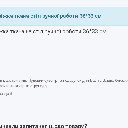
іжка ткана стіл ручної роботи 36*33 см
ка ткана на стіл ручної роботи 36*33 см
ими майстринями. Чудовий сувенір та подарунок для Вас та Ваших близьки
рачають колір та структуру.
роздріб.
.
виникли запитання щодо товару?