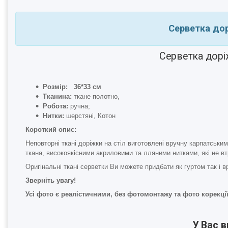
Серветка дор
Серветка доріж
Розмір: 36*33 см
Тканина:
ткане полотно,
Робота:
ручна;
Нитки:
шерстяні, Котон
Короткий опис:
Неповторні ткані доріжки на стіл виготовлені вручну карпатськ
ткана, високоякісними акриловими та лляними нитками, які не вт
Оригінальні ткані серветки Ви можете придбати як гуртом так і в
Зверніть увагу!
Усі фото є реалістичними, без фотомонтажу та фото корекції
У Вас 