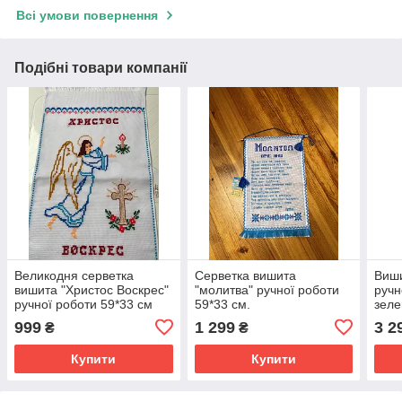
Всі умови повернення
Подібні товари компанії
Великодня серветка
Серветка вишита
Виши
вишита "Христос Воскрес"
"молитва" ручної роботи
ручн
ручної роботи 59*33 см
59*33 см.
зеле
поло
999
1 299
3 2
₴
₴
розм
Купити
Купити