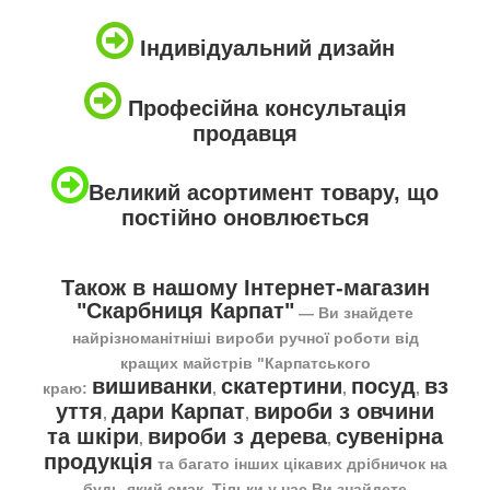
Індивідуальний дизайн
Професійна консультація
продавця
Великий асортимент товару, що
постійно оновлюється
Також в нашому Інтернет-магазин
"Скарбниця Карпат"
― Ви знайдете
найрізноманітніші вироби ручної роботи від
кращих майстрів "Карпатського
вишиванки
скатертини
посуд
вз
краю:
,
,
,
уття
дари Карпат
вироби з овчини
,
,
та шкіри
вироби з дерева
сувенірна
,
,
продукція
та багато інших цікавих дрібничок на
будь-який смак. Тільки у нас Ви знайдете