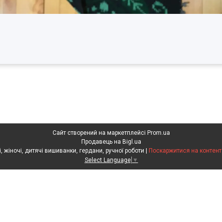
Сайт створений на маркетплейсі
Prom.ua
Продавець на Bigl.ua
Скарбниця Карпат - чоловічі, жіночі, дитячі вишиванки, гердани, ручної роботи |
Поскаржитися на контент
Select Language
▼