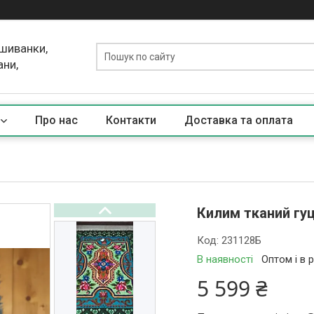
ишиванки,
ани,
Про нас
Контакти
Доставка та оплата
Килим тканий гуц
Код:
231128Б
В наявності
Оптом і в 
5 599 ₴