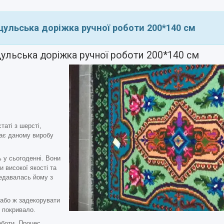
цульська доріжка ручної роботи 200*140 см
ульська доріжка ручної роботи 200*140 см
таті з шерсті,
ає даному виробу
 у сьогоденні. Вони
 високої якості та
редавалась йому з
 або ж задекорувати
к покривало.
оботи. Процес