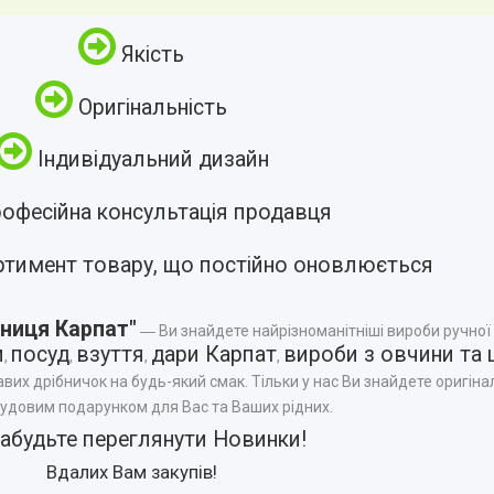
Якість
Оригінальність
Індивідуальний дизайн
офесійна консультація продавця
ртимент товару, що постійно оновлюється
ниця Карпат"
― Ви знайдете найрізноманітніші вироби ручної
и
посуд
взуття
дари Карпат
вироби з овчини та 
,
,
,
,
авих дрібничок на будь-який смак. Тільки у нас Ви знайдете оригінал
чудовим подарунком для Вас та Ваших рідних.
забудьте переглянути
Новинки
!
Вдалих Вам закупів!