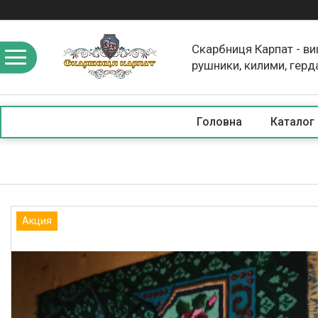
Скарбниця Карпат - в
рушники, килими, герд
скатертини, косметика
Головна
Каталог
Акция