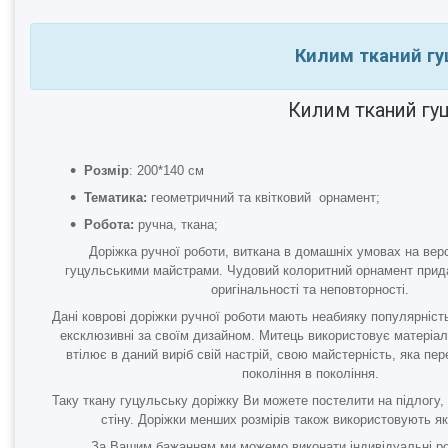
Килим тканий гу
Килим тканий гуц
Розмір
: 200*140 см
Тематика:
геометричний та квітковий орнамент;
Робота:
ручна, ткана;
Доріжка ручної роботи, виткана в домашніх умовах на верс
гуцульськими майстрами. Чудовий колоритний орнамент прид
оригінальності та неповторності.
Дані коврові доріжки ручної роботи мають неабияку популярність
ексклюзивні за своїм дизайном. Митець використовує матеріали
втілює в даний виріб свій настрій, свою майстерність, яка пе
покоління в покоління.
Таку
ткану гуцульську доріжку
Ви можете постелити на підлогу,
стіну. Доріжки менших розмірів також використовують я
За Вашим бажанням ми можемо виконати індивідуальні р