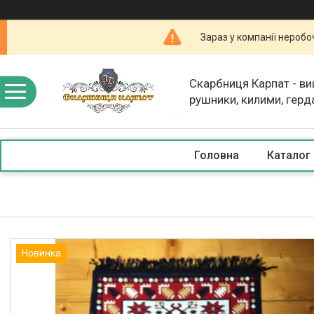
Зараз у компанії неробо
Скарбниця Карпат - в
рушники, килими, герд
скатертини, косметика
Головна
Каталог
Новинка