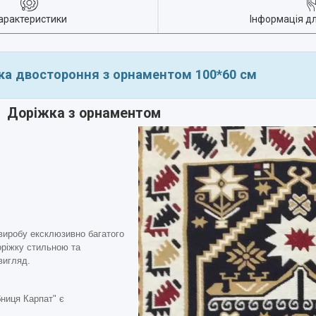
арактеристики
Інформація д
ка двостороння з орнаментом 100*60 см
Доріжка з орнаментом
виробу ексклюзивно багатого
оріжку стильною та
вигляд.
бниця Карпат" є