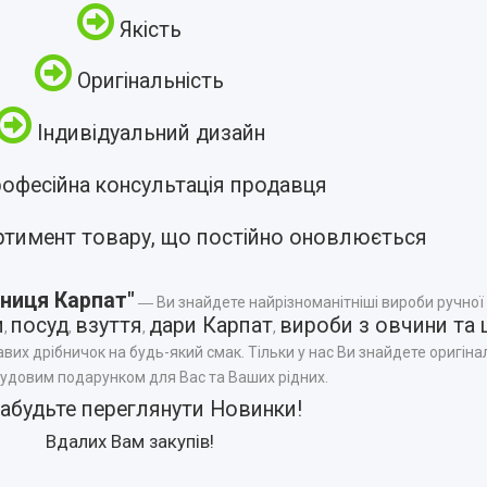
Якість
Оригінальність
Індивідуальний дизайн
офесійна консультація продавця
ртимент товару, що постійно оновлюється
ниця Карпат"
― Ви знайдете найрізноманітніші вироби ручної
и
посуд
взуття
дари Карпат
вироби з овчини та 
,
,
,
,
авих дрібничок на будь-який смак. Тільки у нас Ви знайдете оригінал
чудовим подарунком для Вас та Ваших рідних.
забудьте переглянути
Новинки
!
Вдалих Вам закупів!