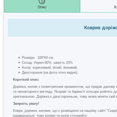
Опис
Х
Коврик доріж
Розміри: 100*60 см
Склад: Акрил-80%; шерсть 20%
Колір: коричневий, білий, бежевий;
Двостороння (на фото чітко видно)
Короткий опис:
Доріжка, килим з геометричним орнаментом, що придає даному 
та неповторного вигляду. Яскраві та барвисті кольори роблять д
оригінальною. Доріжка є двосторонньою, тому може міняти свій 
Зверніть увагу!
Коври, доріжки, килими, що є розміщенні на нашому сайті "Скар
індивідуальні, тому розмір та колір уточнюйте.