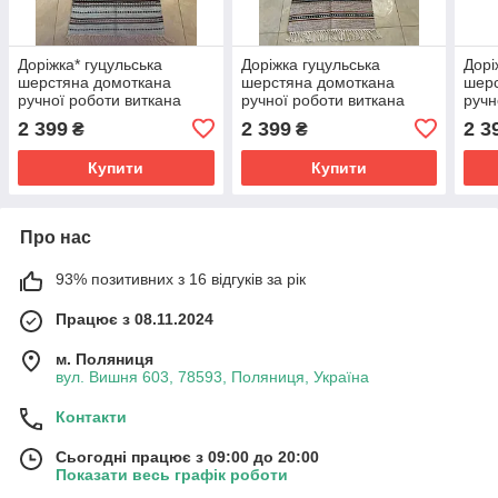
Доріжка* гуцульська
Доріжка гуцульська
Дорі
шерстяна домоткана
шерстяна домоткана
шерс
ручної роботи виткана
ручної роботи виткана
ручн
шерстяними нитками на
шерстяними нитками на
шерс
2 399
2 399
2 3
₴
₴
верстаті 200*67 см
верстаті 200*67 см
верс
Купити
Купити
Про нас
93% позитивних з 16 відгуків за рік
Працює з 08.11.2024
м. Поляниця
вул. Вишня 603, 78593, Поляниця, Україна
Контакти
Сьогодні працює з 09:00 до 20:00
Показати весь графік роботи