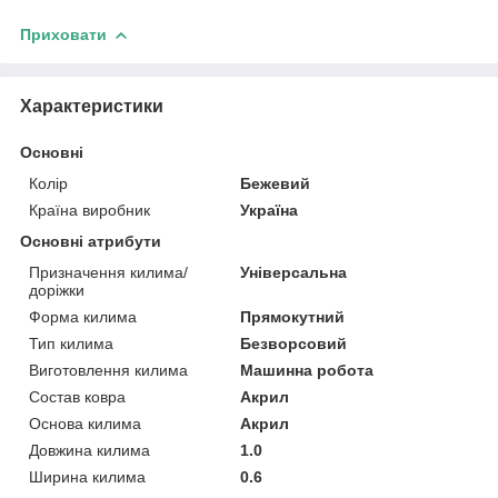
Приховати
Характеристики
Основні
Колір
Бежевий
Країна виробник
Україна
Основні атрибути
Призначення килима/
Універсальна
доріжки
Форма килима
Прямокутний
Тип килима
Безворсовий
Виготовлення килима
Машинна робота
Состав ковра
Акрил
Основа килима
Акрил
Довжина килима
1.0
Ширина килима
0.6