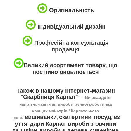
Оригінальність
Індивідуальний дизайн
Професійна консультація
продавця
Великий асортимент товару, що
постійно оновлюється
Також в нашому Інтернет-магазин
"Скарбниця Карпат"
― Ви знайдете
найрізноманітніші вироби ручної роботи від
кращих майстрів "Карпатського
вишиванки
скатертини
посуд
вз
краю:
,
,
,
уття
дари Карпат
вироби з овчини
,
,
та шкіри
вироби з дерева
сувенірна
,
,