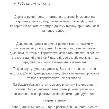
Робота:
ручна, ткана;
Доріжка ручної роботи, виткана в домашніх умовах на
верстаті з шерсті, гуцульскими майстрами. Чудовий
колоритний орнамент придає даному виробу оригінальності
та неповторності.
Дані коврові доріжки ручної роботи мають неабияку
популярність у сьогоденні. Вони ексклюзивні за своїм
дизайном, Митець використовує матеріали високої якості та
втілює в даний виріб свій настрій, свою майстерність, яка
передавалась йому з покоління в покоління.
Таку
ткану гуцульську доріжку
Ви можете постелити на
підлогу, або ж задекорувати стіну. Доріжки менших розмірів
також використовують як покривало.
За Вашим бажанням ми можемо виконати індивідуальні
роботи. Процес виготовлення, розмір, кольори,термін
виконання обговорюються з майстрами індивідуально.
Зверніть увагу!
Коври, доріжки, килими, що є розміщенні на нашому сайті