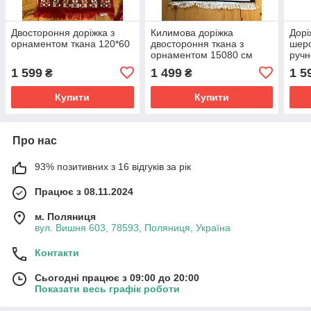
Двостороння доріжка з
Килимова доріжка
Дорі
орнаментом ткана 120*60
двостороння ткана з
шерс
орнаментом 15080 см
ручн
шерс
1 599
1 499
1 5
₴
₴
верс
Купити
Купити
Про нас
93% позитивних з 16 відгуків за рік
Працює з 08.11.2024
м. Поляниця
вул. Вишня 603, 78593, Поляниця, Україна
Контакти
Сьогодні працює з 09:00 до 20:00
Показати весь графік роботи