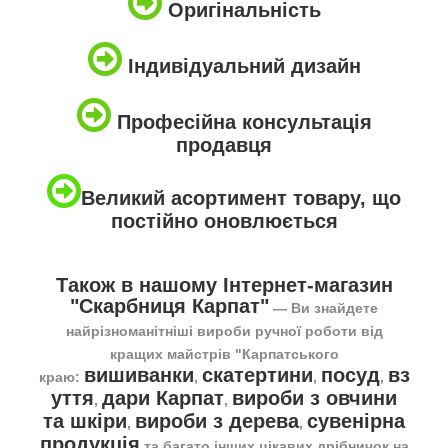
Оригінальність
Індивідуальний дизайн
Професійна консультація
продавця
Великий асортимент товару, що
постійно оновлюється
Також в нашому Інтернет-магазин
"Скарбниця Карпат"
― Ви знайдете
найрізноманітніші вироби ручної роботи від
кращих майстрів "Карпатського
вишиванки
скатертини
посуд
вз
краю:
,
,
,
уття
дари Карпат
вироби з овчини
,
,
та шкіри
вироби з дерева
сувенірна
,
,
продукція
та багато інших цікавих дрібничок на