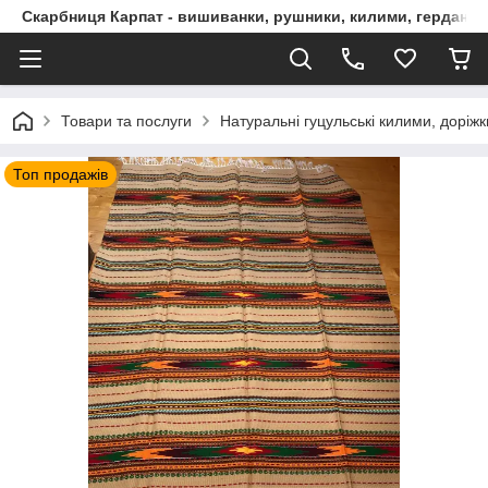
Скарбниця Карпат - вишиванки, рушники, килими, гердани, 
Товари та послуги
Натуральні гуцульські килими, доріжк
Топ продажів