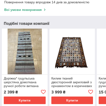
Повернення товару впродовж 14 днів за домовленістю
Всі умови повернення
Подібні товари компанії
Доріжка* гуцульська
Килим тканий
Кили
шерстяна домоткана
двосторонній акриловий з
гуцу
ручної роботи виткана
орнаментом в коричневих
ручн
шерстяними нитками на
тонах 180*120 см
2 399
3 999
15 
₴
₴
верстаті 200*67 см
Купити
Купити