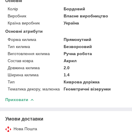
Основні
Колір
Бордовий
Виробник
Власне виробництво
Країна виробник
Україна
Основні атрибути
Форма килима
Прямокутний
Тип килима
Безворсовий
Виготовлення килима
Ручна робота
Состав ковра
Акрил
Довжина килима
2.0
Ширина килима
1.4
Тип
Киврова доріжка
Тематика декору, малюнка
Геометричні візерунки
Приховати
Умови доставки
Нова Пошта