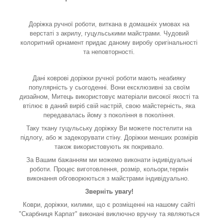
Доріжка ручної роботи, виткана в домашніх умовах на
верстаті з акрилу, гуцульськими майстрами. Чудовий
колоритний орнамент придає даному виробу оригінальності
та неповторності.
Дані коврові доріжки ручної роботи мають неабияку
популярність у сьогоденні. Вони ексклюзивні за своїм
дизайном, Митець використовує матеріали високої якості та
втілює в даний виріб свій настрій, свою майстерність, яка
передавалась йому з покоління в покоління.
Таку
ткану гуцульську доріжку
Ви можете постелити на
підлогу, або ж задекорувати стіну. Доріжки менших розмірів
також використовують як покривало.
За Вашим бажанням ми можемо виконати індивідуальні
роботи. Процес виготовлення, розмір, кольори,термін
виконання обговорюються з майстрами індивідуально.
Зверніть увагу!
Коври, доріжки, килими, що є розміщенні на нашому сайті
"Скарбниця Карпат" виконані виключно вручну та являються