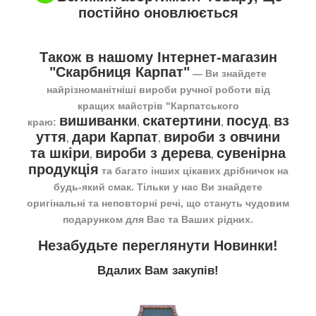
постійно оновлюється
Також в нашому Інтернет-магазин
"Скарбниця Карпат"
― Ви знайдете
найрізноманітніші вироби ручної роботи від
кращих майстрів "Карпатського
вишиванки
скатертини
посуд
вз
краю:
,
,
,
уття
дари Карпат
вироби з овчини
,
,
та шкіри
вироби з дерева
сувенірна
,
,
продукція
та багато інших цікавих дрібничок на
будь-який смак. Тільки у нас Ви знайдете
оригінальні та неповторні речі, що стануть чудовим
подарунком для Вас та Ваших рідних.
Незабудьте переглянути
Новинки
!
Вдалих Вам закупів!