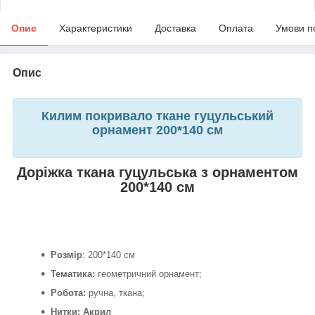
Опис
Характеристики
Доставка
Оплата
Умови п
Опис
Килим покривало ткане гуцульський
орнамент 200*140 см
Доріжка ткана гуцульська з орнаментом
200*140 см
Розмір
: 200*140 см
Тематика:
геометричний орнамент;
Робота:
ручна, ткана;
Нитки: Акрил