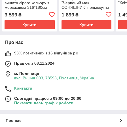
вишита сірого кольору з
"Червоний мак
"Клі
мереживом 316*180см
СОНЯШНИК" прямокутна
машинна вишивка гладдю
3 599
1 899
1 4
₴
₴
160110 см
Купити
Купити
Про нас
93% позитивних з 16 відгуків за рік
Працює з 08.11.2024
м. Поляниця
вул. Вишня 603, 78593, Поляниця, Україна
Контакти
Сьогодні працює з 09:00 до 20:00
Показати весь графік роботи
Про нас