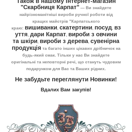
Також в нашому Інтернет-магазин
"Скарбниця Карпат"
― Ви знайдете
найрізноманітніші вироби ручної роботи від
кращих майстрів "Карпатського
вишиванки
скатертини
посуд
вз
краю:
,
,
,
уття
дари Карпат
вироби з овчини
,
,
та шкіри
вироби з дерева
сувенірна
,
,
продукція
та багато інших цікавих дрібничок на
будь-який смак. Тільки у нас Ви знайдете
оригінальні та неповторні речі, що стануть чудовим
подарунком для Вас та Ваших рідних.
Не забудьте переглянути
Новинки
!
Вдалих Вам закупів!