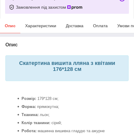
Замовлення під захистом
Опис
Характеристики
Доставка
Оплата
Умови п
Опис
Скатертина вишита лляна з квітами
176*128 см
Розмір:
179*128 см;
Форма:
прямокутна;
Тканина:
льон;
Колір тканини:
сірий;
Робота:
машинна
вишивка гладдю та ажурне