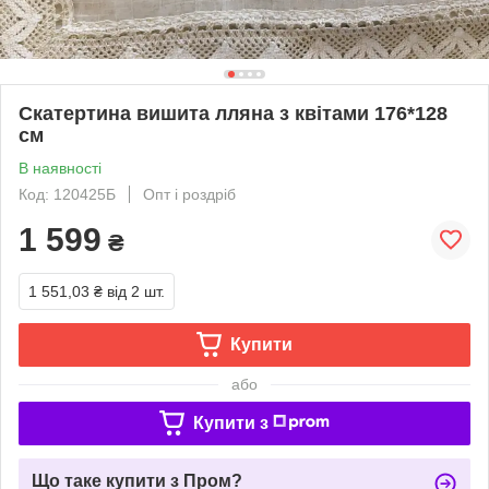
Скатертина вишита лляна з квітами 176*128
см
В наявності
Код: 120425Б
Опт і роздріб
1 599
₴
1 551,03 ₴
від 2 шт.
Купити
або
Купити з
Що таке купити з Пром?