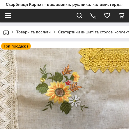
Скарбниця Карпат - вишиванки, рушники, килими, гердани, 
Товари та послуги
Скатертини вишиті та столові коплек
Топ продажів