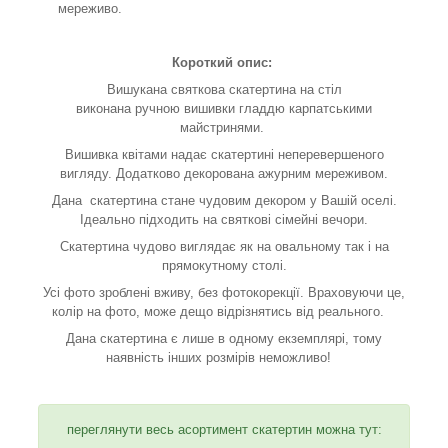
мереживо.
Короткий опис:
Вишукана святкова скатертина на стіл
виконана ручною вишивки гладдю карпатськими
майстринями.
Вишивка квітами надає скатертині неперевершеного
вигляду. Додатково декорована ажурним мереживом.
Дана скатертина стане чудовим декором у Вашій оселі.
Ідеально підходить на святкові сімейні вечори.
Скатертина чудово виглядає як на овальному так і на
прямокутному столі.
Усі фото зроблені вживу, без фотокорекції. Враховуючи це,
колір на фото, може дещо відрізнятись від реального.
Дана скатертина є лише в одному екземплярі, тому
наявність інших розмірів неможливо!
переглянути весь асортимент скатертин можна тут: