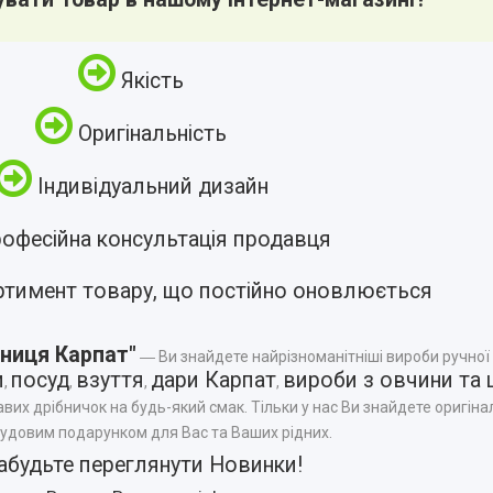
Якість
Оригінальність
Індивідуальний дизайн
офесійна консультація продавця
ртимент товару, що постійно оновлюється
ниця Карпат"
― Ви знайдете найрізноманітніші вироби ручної
и
посуд
взуття
дари Карпат
вироби з овчини та 
,
,
,
,
авих дрібничок на будь-який смак. Тільки у нас Ви знайдете оригінал
чудовим подарунком для Вас та Ваших рідних.
абудьте переглянути
Новинки
!