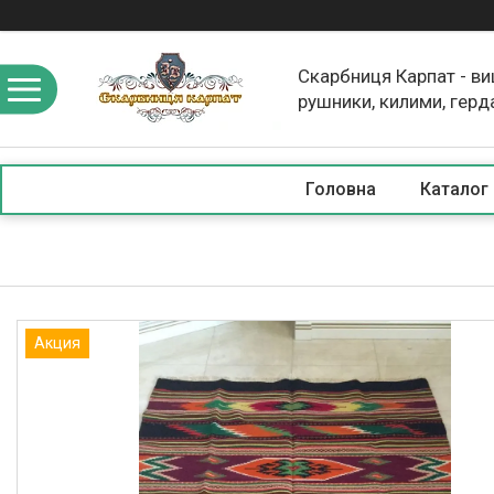
Скарбниця Карпат - в
рушники, килими, герд
скатертини, косметика
Головна
Каталог
Акция