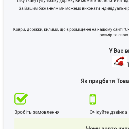
Таку
ткану гуцульську доріжку
Ви можете постелити на під
За Вашим бажанням ми можемо виконати індивідуальні р
Коври, доріжки, килими, що є розміщенні на нашому сайті "
розмір та свою
У Вас 
Як придбати Това
Зробіть замовлення
Очікуйте дзвінка
Чому варто куп