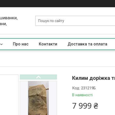
ишиванки,
ани,
Про нас
Контакти
Доставка та оплата
Килим доріжка т
Код:
231219Б
В наявності
7 999 ₴