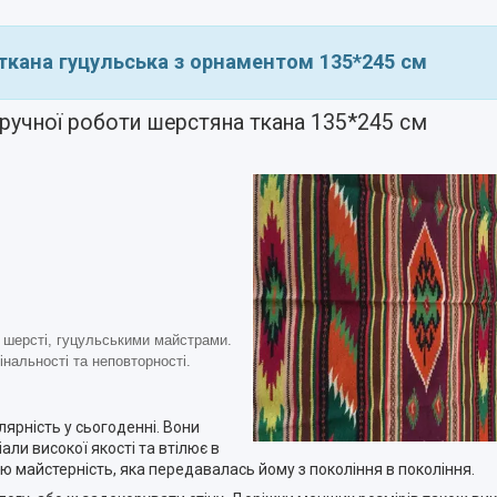
ткана гуцульська з орнаментом 135*245 см
ручної роботи шерстяна ткана 135*245 см
з шерсті, гуцульськими майстрами.
нальності та неповторності.
ярність у сьогоденні. Вони
ли високої якості та втілює в
вою майстерність, яка передавалась йому з покоління в покоління.