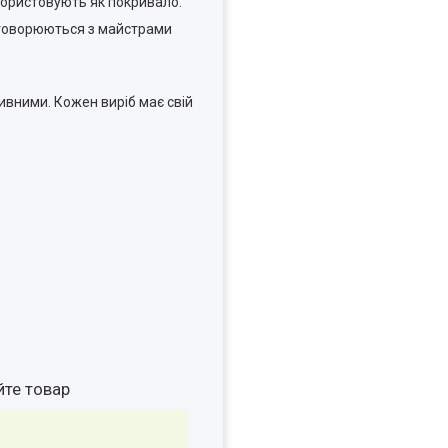
користовують як покривало.
бговорюються з майстрами
ивними. Кожен виріб має свій
йте товар