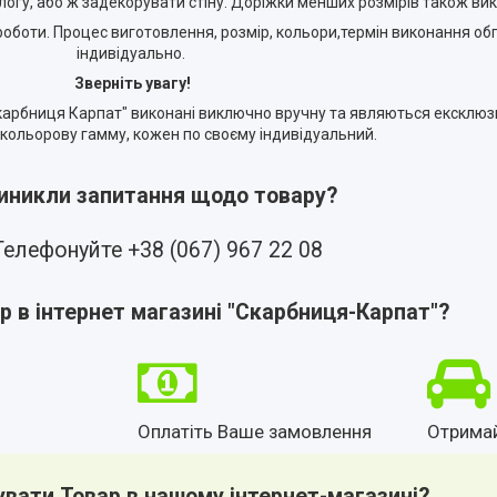
логу, або ж задекорувати стіну. Доріжки менших розмірів також ви
оботи. Процес виготовлення, розмір, кольори,термін виконання о
індивідуально.
Зверніть увагу!
Скарбниця Карпат" виконані виключно вручну та являються ексклюз
 кольорову гамму, кожен по своєму індивідуальний.
виникли запитання щодо товару?
Телефонуйте +38 (067) 967 22 08
р в інтернет магазині "Скарбниця-Карпат"?
Оплатіть Ваше замовлення
Отрима
увати Товар в нашому інтернет-магазині?