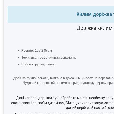
Килим доріжка 
Доріжка килим 
Розмір
: 135*245 см
Тематика:
геометричний орнамент;
Робота:
ручна, ткана;
Доріжка ручної роботи, виткана в домашніх умовах на верстаті 
Чудовий колоритний орнамент придає даному виробу оригі
Дані коврові доріжки ручної роботи мають неабияку попул
ексклюзивні за своїм дизайном, Митець використовує матеріа
даний виріб свій настрій, с