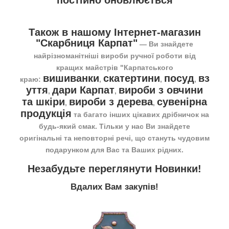
Також в нашому Інтернет-магазин
"Скарбниця Карпат"
― Ви знайдете
найрізноманітніші вироби ручної роботи від
кращих майстрів "Карпатського
вишиванки
скатертини
посуд
вз
краю:
,
,
,
уття
дари Карпат
вироби з овчини
,
,
та шкіри
вироби з дерева
сувенірна
,
,
продукція
та багато інших цікавих дрібничок на
будь-який смак. Тільки у нас Ви знайдете
оригінальні та неповторні речі, що стануть чудовим
подарунком для Вас та Ваших рідних.
Незабудьте переглянути
Новинки
!
Вдалих Вам закупів!