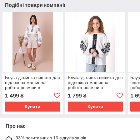
Подібні товари компанії
Блуза дівчинка вишита для
Блуза дівчинка вишита для
Блуз
підліткова машинна
підліткова машинна
підл
робота розміри в
робота розміри в
робо
наявності від 146 до 164
наявності від 146 до 164
наяв
1 499
1 799
1 6
₴
₴
Купити
Купити
Про нас
93% позитивних з 16 відгуків за рік