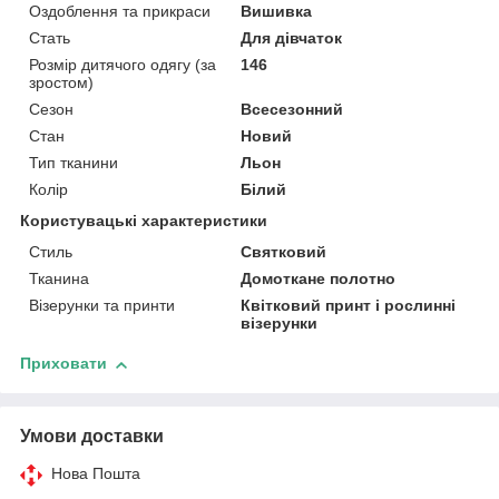
Оздоблення та прикраси
Вишивка
Стать
Для дівчаток
Розмір дитячого одягу (за
146
зростом)
Сезон
Всесезонний
Стан
Новий
Тип тканини
Льон
Колір
Білий
Користувацькі характеристики
Стиль
Святковий
Тканина
Домоткане полотно
Візерунки та принти
Квітковий принт і рослинні
візерунки
Приховати
Умови доставки
Нова Пошта