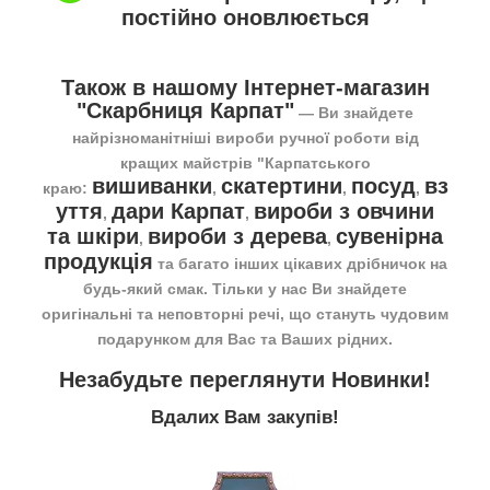
постійно оновлюється
Також в нашому Інтернет-магазин
"Скарбниця Карпат"
― Ви знайдете
найрізноманітніші вироби ручної роботи від
кращих майстрів "Карпатського
вишиванки
скатертини
посуд
вз
краю:
,
,
,
уття
дари Карпат
вироби з овчини
,
,
та шкіри
вироби з дерева
сувенірна
,
,
продукція
та багато інших цікавих дрібничок на
будь-який смак. Тільки у нас Ви знайдете
оригінальні та неповторні речі, що стануть чудовим
подарунком для Вас та Ваших рідних.
Незабудьте переглянути
Новинки
!
Вдалих Вам закупів!