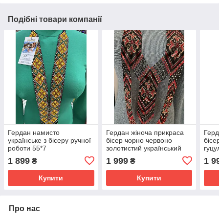
Подібні товари компанії
Гердан намисто
Гердан жіноча прикраса
Герд
українське з бісеру ручної
бісер чорно червоно
бісе
роботи 55*7
золотистий український
гуцу
ручної роботи
ручн
1 899
1 999
1 9
₴
₴
Купити
Купити
Про нас