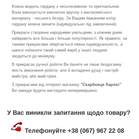
Кожна модель гердану є ексклюзивною та оригінальною.
Вона виконується виключно вручну з високоякісного
матеріалу - чеського бісеру. За Вашим бажанням колір
гердану можна змінити (індивідуально під замовлення).
Прикраси створенні народними умільцями, з кожним днем
набирають все більше і більше популярності. Як правило, за
такими прикрасами зберігається певна індивідуальність, а
шанси побачити такий самий виріб у іншої людини
зводиться до мінімуму.
В прикрасах ручної роботи Ви бачите не лише бездоганну
якість виконання роботи, але й вкладенні душу і настрій
майстра, або майстрині.
З прикрасами від інтернет магазину
"Скарбниця Карпат"
Ви завжди будете виглядати неперевершено.
У Вас виникли запитання щодо товару?
Телефонуйте +38 (067) 967 22 08