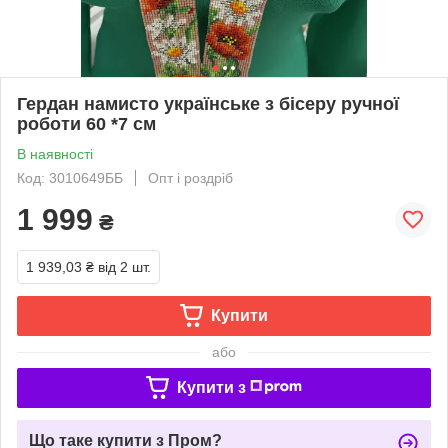
Гердан намисто українське з бісеру ручної
роботи 60 *7 см
В наявності
Код: 3010649ББ
Опт і роздріб
1 999
₴
1 939,03 ₴
від 2 шт.
Купити
або
Купити з
Що таке купити з Пром?