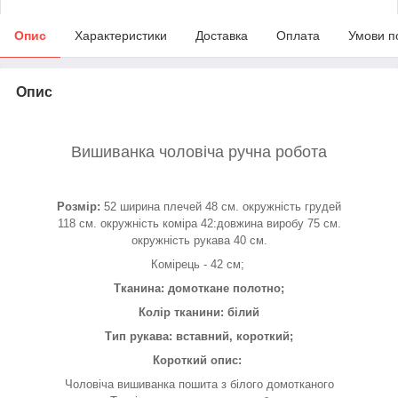
Опис
Характеристики
Доставка
Оплата
Умови п
Опис
Вишиванка чоловіча ручна робота
Розмір:
52 ширина плечей 48 см. окружність грудей
118 см. окружність коміра 42:довжина виробу 75 см.
окружність рукава 40 см.
Комірець - 42 см;
Тканина: домоткане полотно;
Колір тканини: білий
Тип рукава: вставний, короткий;
Короткий опис:
Чоловіча вишиванка пошита з білого домотканого