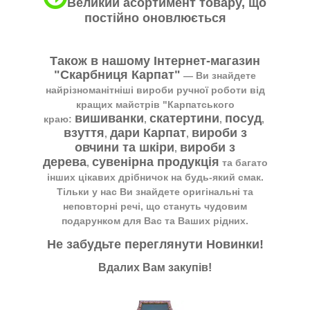
Великий асортимент товару, що
постійно оновлюється
Також в нашому Інтернет-магазин
"Скарбниця Карпат"
― Ви знайдете
найрізноманітніші вироби ручної роботи від
кращих майстрів "Карпатського
вишиванки
скатертини
посуд
краю:
,
,
,
взуття
дари Карпат
вироби з
,
,
овчини та шкіри
вироби з
,
дерева
сувенірна продукція
,
та багато
інших цікавих дрібничок на будь-який смак.
Тільки у нас Ви знайдете оригінальні та
неповторні речі, що стануть чудовим
подарунком для Вас та Ваших рідних.
Не забудьте переглянути
Новинки
!
Вдалих Вам закупів!