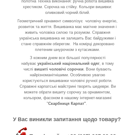
полотна Техніка виконання: ручна робота вишивка
хрестиком. Сорочка на стійку. Кольори вишивки:
оливковий.чорний.білий.
Геометричний орнамент символізує
чоловічу енергію,
розвиток та життя. Вишиванка має магічне значення і
живить чоловіка силою та розумом. Справжня
українська вишиванка не залишить Вас байдужими і
стане справжнім оберегом. На комірці декоровано
плетеним шнурочком з кутасиками.
З кожним днем все більшої популярності
набуває
український національний одяг
, в тому
числі
вишиті чоловічі сорочки
. Вони бувають
найрізноманітнішими. Особливою увагою
користуються вишиванки чоловічі ручної роботи.
Справжні карпатські майстрині творять шедеври. Ви
можете обрати вишиту сорочку за орнаментом,
кольором, фасоном в нашому інтернет-магазині
"
Скарбниця Карпат"
.
У Вас виникли запитання щодо товару?