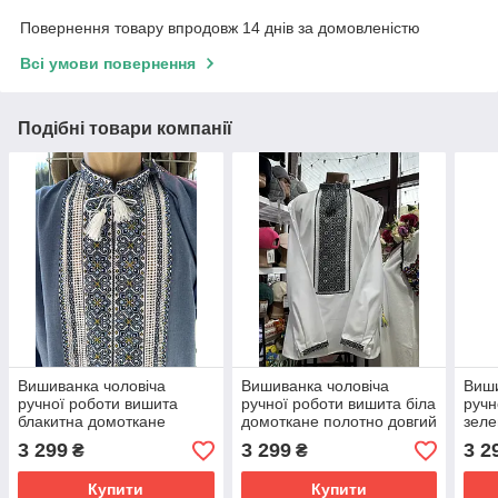
Повернення товару впродовж 14 днів за домовленістю
Всі умови повернення
Подібні товари компанії
Вишиванка чоловіча
Вишиванка чоловіча
Виши
ручної роботи вишита
ручної роботи вишита біла
ручн
блакитна домоткане
домоткане полотно довгий
зеле
полотно довгий рукав
рукав розмір 54
поло
3 299
3 299
3 2
₴
₴
розмір 52
розм
Купити
Купити