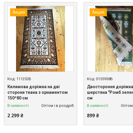
Акция
Акция
111252Б
0155938Б
Килимова доріжка на дві
Двостороння доріжк
сторони ткана з орнаментом
шерстяна "Ромб зелен
150*80 см
см
В наявності
Оптом і в роздріб
В наявності
Оптом 
2 299 ₴
899 ₴