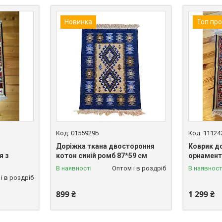
Новинка
Топ пр
0155929Б
11124
Доріжка ткана двостороння
Коврик д
я з
котон синій ромб 87*59 см
орнамент
В наявності
Оптом і в роздріб
В наявност
і в роздріб
899 ₴
1 299 ₴