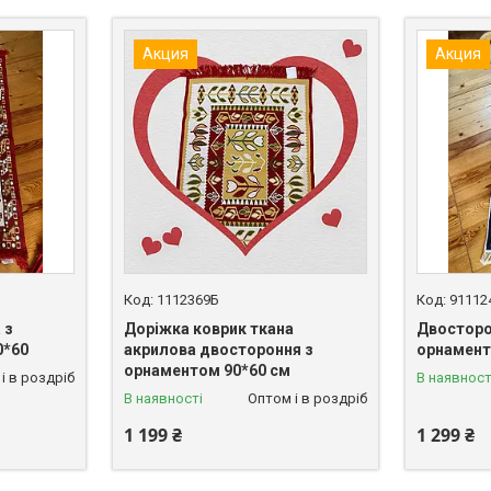
Акция
Акция
1112369Б
91112
 з
Доріжка коврик ткана
Двосторо
0*60
акрилова двостороння з
орнамент
орнаментом 90*60 см
і в роздріб
В наявност
В наявності
Оптом і в роздріб
1 199 ₴
1 299 ₴