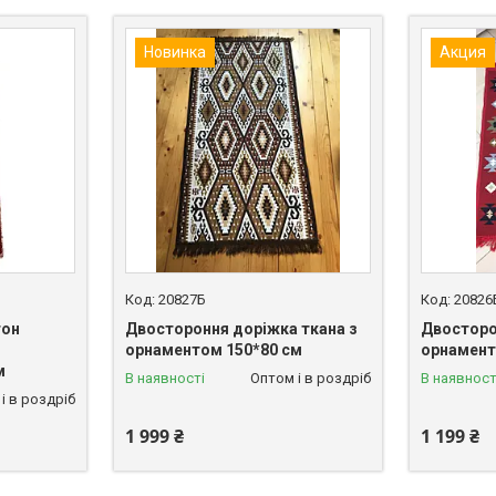
Новинка
Акция
20827Б
20826
тон
Двостороння доріжка ткана з
Двосторо
орнаментом 150*80 см
орнамент
м
В наявності
Оптом і в роздріб
В наявност
і в роздріб
1 999 ₴
1 199 ₴