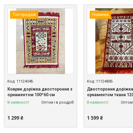
Топ продаж
Новинка
1112404Б
1112483Б
Коврик доріжка двостороння з
Двостороння доріжка
орнаментом 100*60 см
орнаментом ткана 12
В наявності
Оптом і в роздріб
В наявності
Оптом 
1 299 ₴
1 599 ₴