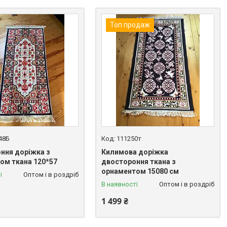
Топ продаж
48Б
111250т
ння доріжка з
Килимова доріжка
ом ткана 120*57
двостороння ткана з
орнаментом 15080 см
і
Оптом і в роздріб
В наявності
Оптом і в роздріб
1 499 ₴