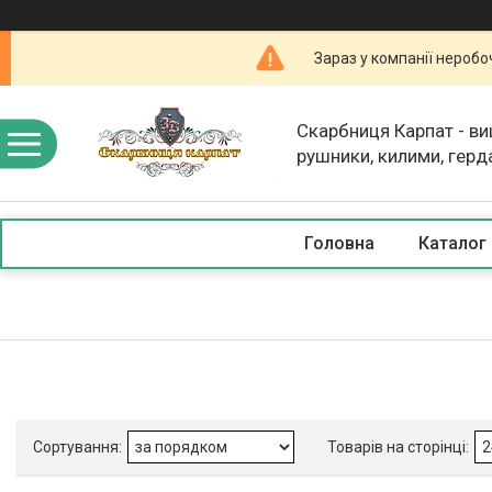
Зараз у компанії неробо
Скарбниця Карпат - в
рушники, килими, герд
скатертини, косметика
Головна
Каталог