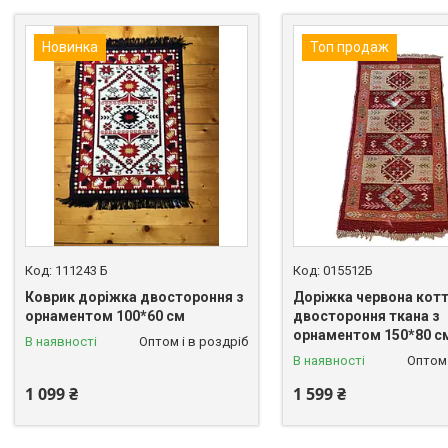
Новинка
Топ продаж
111243 Б
015512Б
Коврик доріжка двостороння з
Доріжка червона кот
орнаментом 100*60 см
двостороння ткана з
орнаментом 150*80 с
В наявності
Оптом і в роздріб
В наявності
Оптом 
1 099 ₴
1 599 ₴