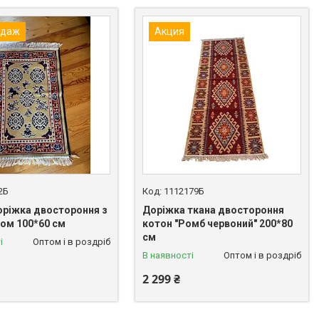
одаж
Акция
2Б
1112179Б
оріжка двостороння з
Доріжка ткана двостороння
ом 100*60 см
котон "Ромб червоний" 200*80
см
і
Оптом і в роздріб
В наявності
Оптом і в роздріб
2 299 ₴