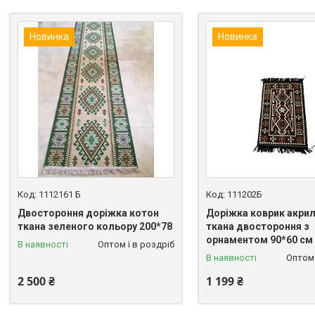
Новинка
Новинка
1112161 Б
111202Б
Двостороння доріжка котон
Доріжка коврик акри
ткана зеленого кольору 200*78
ткана двостороння з
орнаментом 90*60 см
В наявності
Оптом і в роздріб
В наявності
Оптом 
2 500 ₴
1 199 ₴