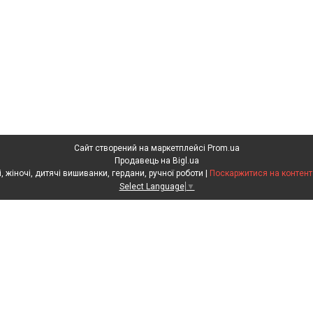
Сайт створений на маркетплейсі
Prom.ua
Продавець на Bigl.ua
Скарбниця Карпат - чоловічі, жіночі, дитячі вишиванки, гердани, ручної роботи |
Поскаржитися на контент
Select Language
▼