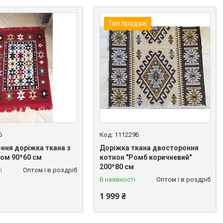
Топ продаж
Б
111229Б
ння доріжка ткана з
Доріжка ткана двостороння
ом 90*60 см
котнон "Ромб коричневий"
200*80 см
і
Оптом і в роздріб
В наявності
Оптом і в роздріб
1 999 ₴