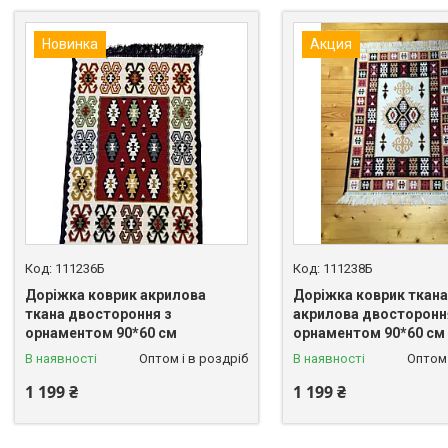
Новинка
Акция
111236Б
111238Б
Доріжка коврик акрилова
Доріжка коврик ткана
ткана двостороння з
акрилова двосторонн
орнаментом 90*60 см
орнаментом 90*60 см
В наявності
Оптом і в роздріб
В наявності
Оптом 
1 199 ₴
1 199 ₴