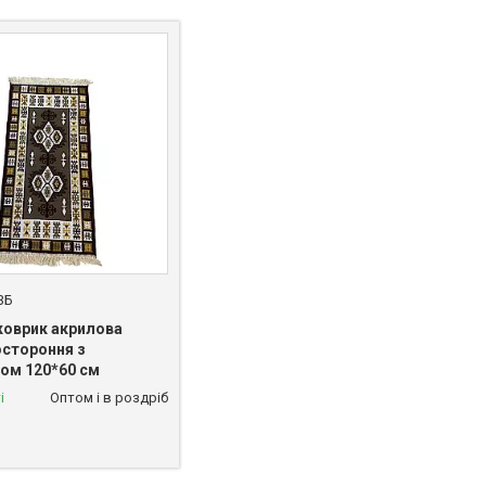
3Б
коврик акрилова
остороння з
ом 120*60 см
і
Оптом і в роздріб