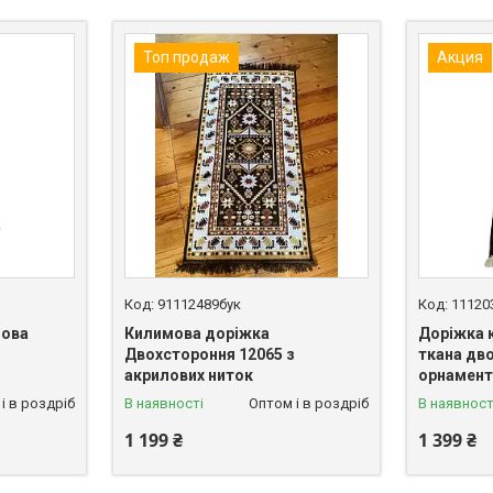
Топ продаж
Акция
91112489бук
11120
лова
Килимова доріжка
Доріжка 
Двохстороння 12065 з
ткана дв
акрилових ниток
орнамент
і в роздріб
В наявності
Оптом і в роздріб
В наявност
1 199 ₴
1 399 ₴