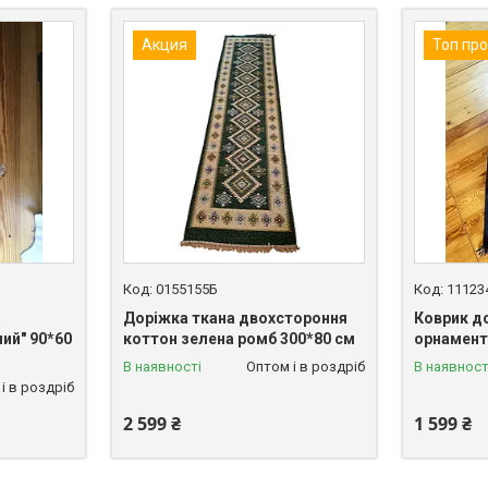
Акция
Топ пр
0155155Б
11123
а
Доріжка ткана двохстороння
Коврик д
ий" 90*60
коттон зелена ромб 300*80 см
орнамент
В наявності
Оптом і в роздріб
В наявност
і в роздріб
2 599 ₴
1 599 ₴