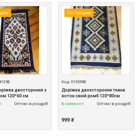
одаж
Топ продаж
4129Б
015599Б
оріжка двостороння з
Доріжка двохстороння ткана
ом 120*60 см
котон синій ромб 120*80см
і
Оптом і в роздріб
В наявності
Оптом і в роздріб
999 ₴