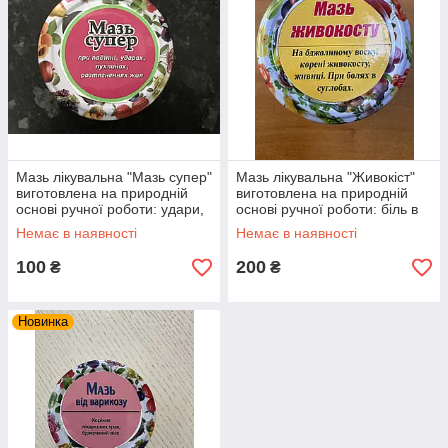
Мазь лікувальна "Мазь супер"
Мазь лікувальна "Живокіст"
виготовлена на природній
виготовлена на природній
основі ручної роботи: удари,
основі ручної роботи: біль в
пухлини
суглобах, ревматизм, грибок
Немає в наявності
Немає в наявності
100
200
₴
₴
Новинка