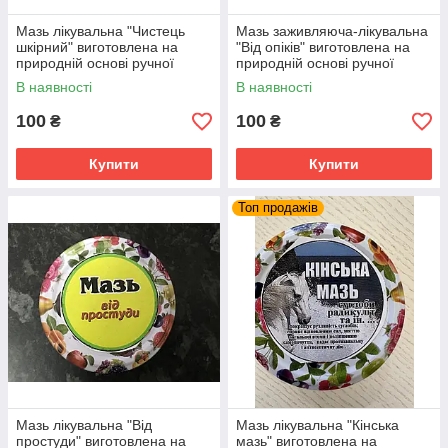
Мазь лікувальна "Чистець
Мазь заживляюча-лікувальна
шкірний" виготовлена на
"Від опіків" виготовлена на
природній основі ручної
природній основі ручної
роботи: вугрі, гнійники
роботи: ефективна при
В наявності
В наявності
опіках
100
100
₴
₴
Купити
Купити
Топ продажів
Мазь лікувальна "Від
Мазь лікувальна "Кінська
простуди" виготовлена на
мазь" виготовлена на