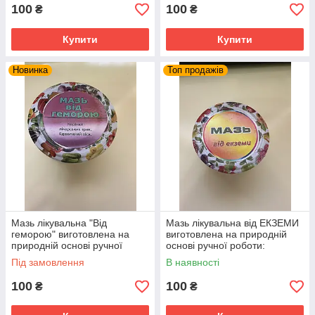
100
100
₴
₴
Купити
Купити
Новинка
Топ продажів
Мазь лікувальна "Від
Мазь лікувальна від ЕКЗЕМИ
геморою" виготовлена на
виготовлена на природній
природній основі ручної
основі ручної роботи:
роботи:
Під замовлення
В наявності
100
100
₴
₴