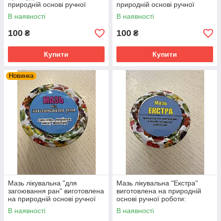
природній основі ручної
природній основі ручної
роботи: ефективна при
роботи суглоби радикуліт
В наявності
В наявності
простуді
100
100
₴
₴
Купити
Купити
Новинка
Мазь лікувальна "для
Мазь лікувальна "Екстра"
загоювання ран" виготовлена
виготовлена на природній
на природній основі ручної
основі ручної роботи:
роботи.
ран.застарілих гнійних ран.
В наявності
В наявності