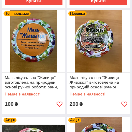
Купити
Купити
Топ продажів
Новинка
Мазь лікувальна "Живиця"
Мазь лікувальна "Живиця-
виготовлена на природній
Живокіст" виготовлена на
основі ручної роботи: рани,
природній основі ручної
псоріаз, синці, тріщини
роботи: ревматизм,
Немає в наявності
Немає в наявності
переломи, подагра
100
200
₴
₴
Акція
Акція