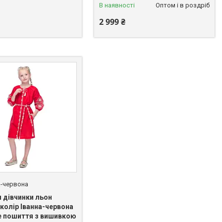
В наявності
Оптом і в роздріб
2 999 ₴
а-червона
я дівчинки льон
колір Іванна-червона
 пошиття з вишивкою