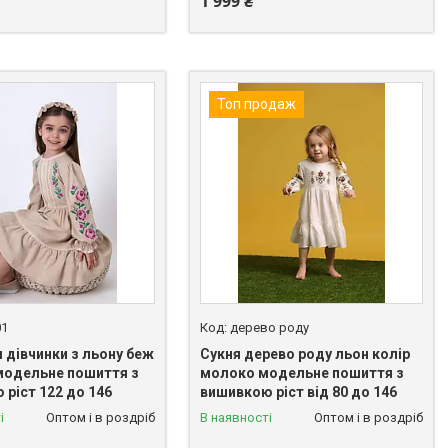
1 999 ₴
Топ продаж
01
дерево роду
 дівчинки з льону беж
Сукня дерево роду льон колір
модельне пошиття з
молоко модельне пошиття з
ріст 122 до 146
вишивкою ріст від 80 до 146
і
Оптом і в роздріб
В наявності
Оптом і в роздріб