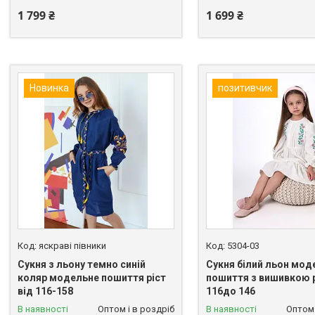
1 799 ₴
1 699 ₴
Новинка
позитивчик
яскраві півники
5304-03
Сукня з льону темно синій
Сукня білий льон мод
коляр модельне пошиття ріст
пошиття з вишивкою р
від 116-158
116до 146
В наявності
Оптом і в роздріб
В наявності
Оптом 