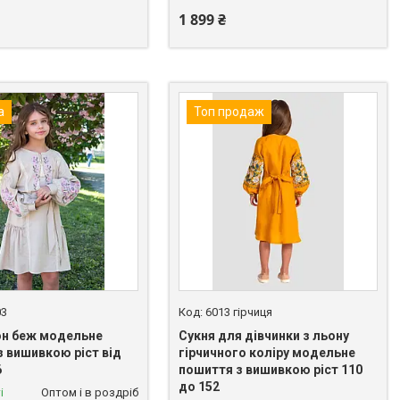
1 899 ₴
а
Топ продаж
03
6013 гірчиця
он беж модельне
Сукня для дівчинки з льону
з вишивкою ріст від
гірчичного коліру модельне
6
пошиття з вишивкою ріст 110
до 152
і
Оптом і в роздріб