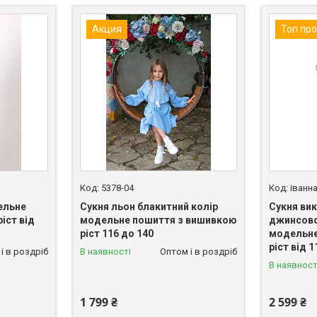
Акция
Топ пр
5378-04
іванн
ельне
Сукня льон блакитний колір
Сукня вик
іст від
модельне пошиття з вишивкою
джинсово
ріст 116 до 140
модельне
ріст від 1
і в роздріб
В наявності
Оптом і в роздріб
В наявност
1 799 ₴
2 599 ₴