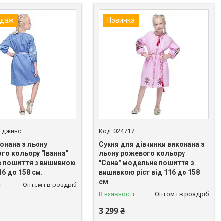
одаж
Новинка
а джинс
024717
онана з льону
Сукня для дівчинки виконана з
го кольору "Іванна"
льону рожевого кольору
 пошиття з вишивкою
"Сона" модельне пошиття з
16 до 158 см.
вишивкою ріст від 116 до 158
см
і
Оптом і в роздріб
В наявності
Оптом і в роздріб
3 299 ₴