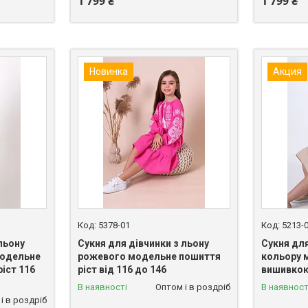
1 799 ₴
1 799 ₴
Новинка
Акция
5378-01
5213-
льону
Сукня для дівчинки з льону
Сукня для
модельне
рожевого модельне пошиття
кольору 
іст 116
ріст від 116 до 146
вишивкою 
В наявності
Оптом і в роздріб
В наявност
і в роздріб