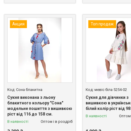
Акция
Топ продаж
Сона блакитна
мевіс біла 5254-02
Сукня виконана з льону
Сукня для дівчинки з
блакитного кольору "Сона"
вишивкою в українськ
модельне пошиття з вишивкою
білий колір ріст від 9
ріст від 116 до 158 см.
В наявності
Оптом 
В наявності
Оптом і в роздріб