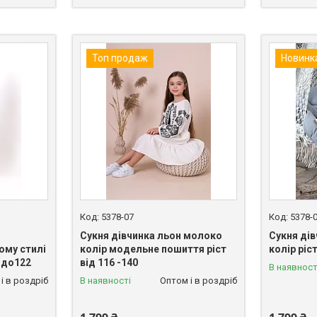
Топ продаж
Новинк
5378-07
5378-
Сукня дівчинка льон молоко
Сукня дів
ому стилі
колір модельне пошиття ріст
колір ріс
8 до122
від 116 -140
В наявност
і в роздріб
В наявності
Оптом і в роздріб