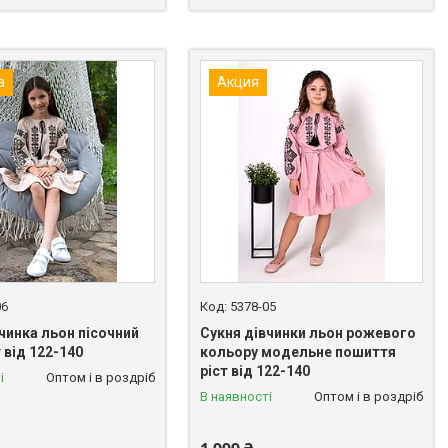
а
Акция
06
5378-05
чинка льон пісочний
Сукня дівчинки льон рожевого
т від 122-140
кольору модельне пошиття
ріст від 122-140
і
Оптом і в роздріб
В наявності
Оптом і в роздріб