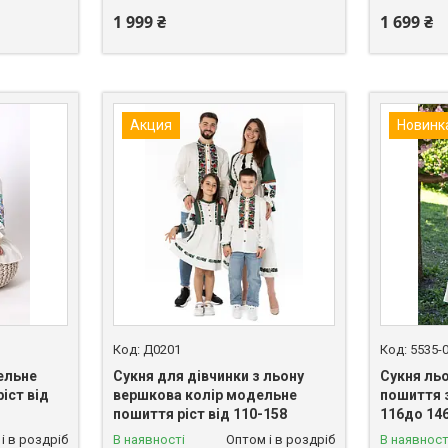
1 999 ₴
1 699 ₴
Акция
Новинк
Д0201
5535-
ельне
Сукня для дівчинки з льону
Сукня ль
іст від
вершкова колір модельне
пошиття 
пошиття ріст від 110-158
116до 14
і в роздріб
В наявності
Оптом і в роздріб
В наявност