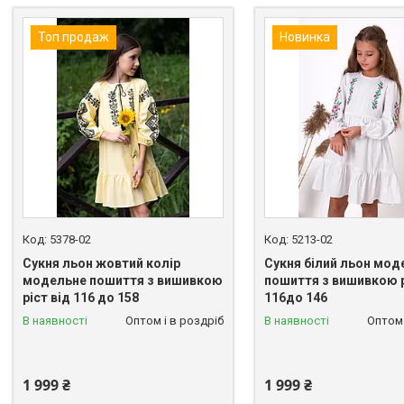
Топ продаж
Новинка
5378-02
5213-02
Сукня льон жовтий колір
Сукня білий льон мод
модельне пошиття з вишивкою
пошиття з вишивкою р
ріст від 116 до 158
116до 146
В наявності
Оптом і в роздріб
В наявності
Оптом 
1 999 ₴
1 999 ₴