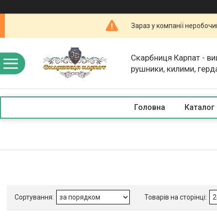
Зараз у компанії неробочи
Скарбниця Карпат - в
рушники, килими, герд
скатертини, косметика
Головна
Каталог