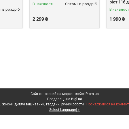
ріст 116 
В наявності
Оптом і в роздріб
і в роздріб
В наявност
2 299 ₴
1 990 ₴
Сайт створений на маркетплейсі
Prom.ua
Продавець на Bigl.ua
Скарбниця Карпат - чоловічі, жіночі, дитячі вишиванки, гердани, ручної роботи |
Поскаржитися на контент
Select Language
▼