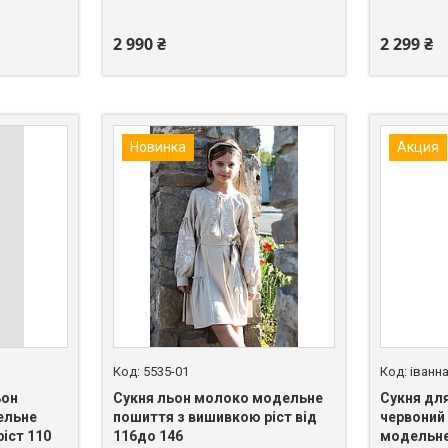
2 990 ₴
2 299 ₴
Новинка
Акция
5535-01
іванн
ьон
Сукня льон молоко модельне
Сукня дл
ельне
пошиття з вишивкою ріст від
червоний 
іст 110
116до 146
модельне