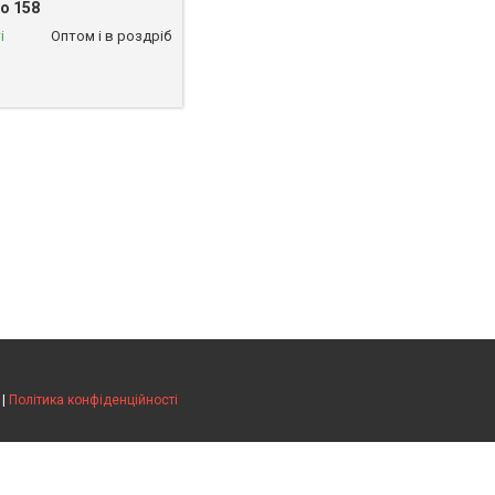
до 158
і
Оптом і в роздріб
|
Політика конфіденційності