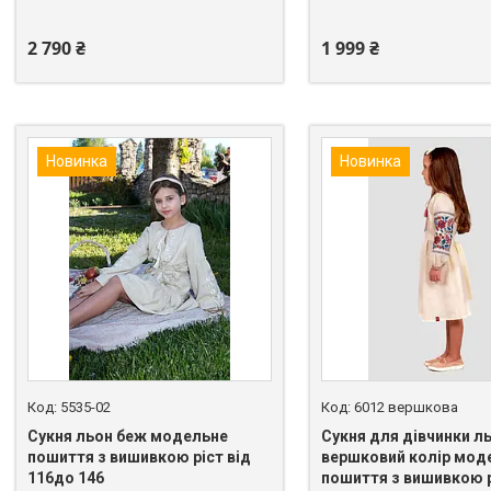
2 790 ₴
1 999 ₴
Новинка
Новинка
5535-02
6012 вершкова
Сукня льон беж модельне
Сукня для дівчинки л
пошиття з вишивкою ріст від
вершковий колір мод
116до 146
пошиття з вишивкою р