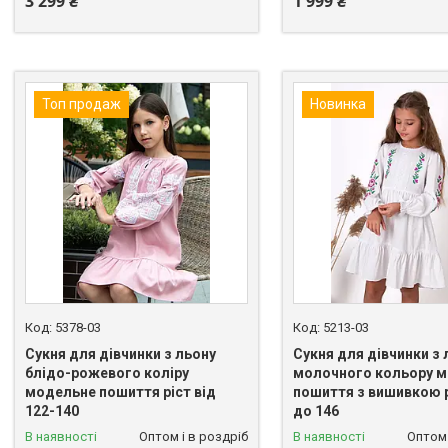
3 299 ₴
1 999 ₴
Топ продаж
Новинка
5378-03
5213-03
Сукня для дівчинки з льону
Сукня для дівчинки з 
блідо-рожевого коліру
молочного кольору 
модельне пошиття ріст від
пошиття з вишивкою р
122-140
до 146
В наявності
Оптом і в роздріб
В наявності
Оптом 