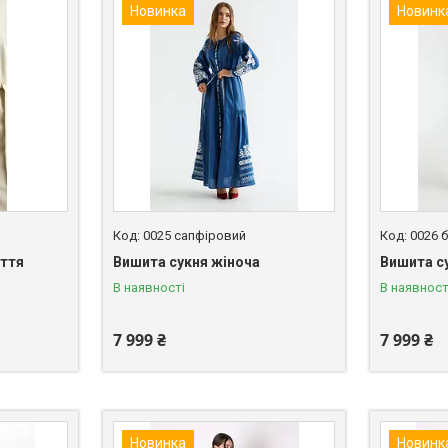
Новинка
Новинк
0025 сапфіровий
0026 
аття
Вишита сукня жіноча
Вишита с
В наявності
В наявност
7 999 ₴
7 999 ₴
Новинка
Новинк