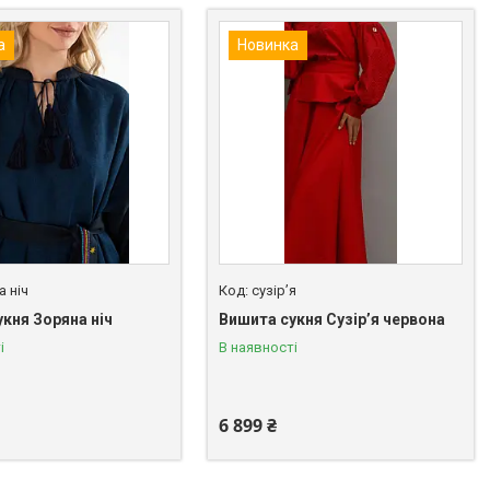
а
Новинка
а ніч
сузірʼя
кня Зоряна ніч
Вишита сукня Сузірʼя червона
і
В наявності
6 899 ₴