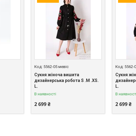
5562-05 мевіс
5562-
Сукня жіноча вишита
Сукня жі
дизайнерська робота S .M .XS.
дизайнерс
L.
L.
В наявності
В наявност
2 699 ₴
2 699 ₴