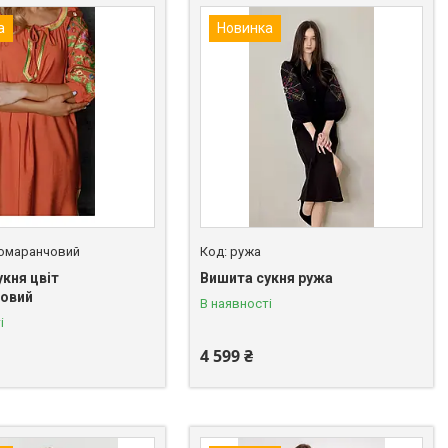
а
Новинка
помаранчовий
ружа
кня цвіт
Вишита сукня ружа
овий
В наявності
і
4 599 ₴