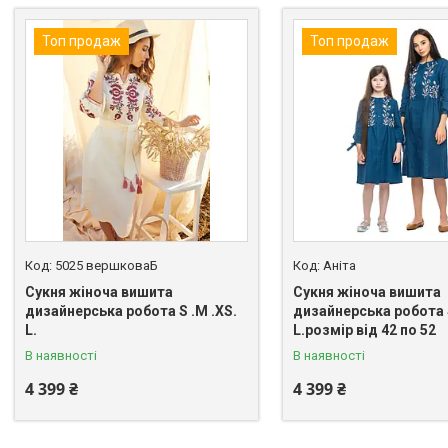
Топ продаж
Топ продаж
5025 вершковаБ
Аніта
Сукня жіноча вишита
Сукня жіноча вишита
дизайнерська робота S .M .XS.
дизайнерська робота S
L.
L.розмір від 42 по 52
В наявності
В наявності
4 399 ₴
4 399 ₴