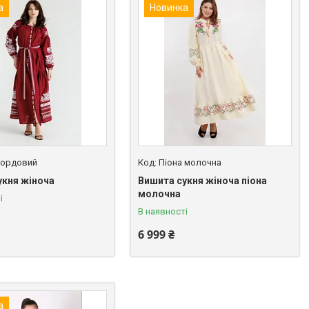
а
Новинка
бордовий
Піона молочна
укня жіноча
Вишита сукня жіноча піона
молочна
і
В наявності
6 999 ₴
а