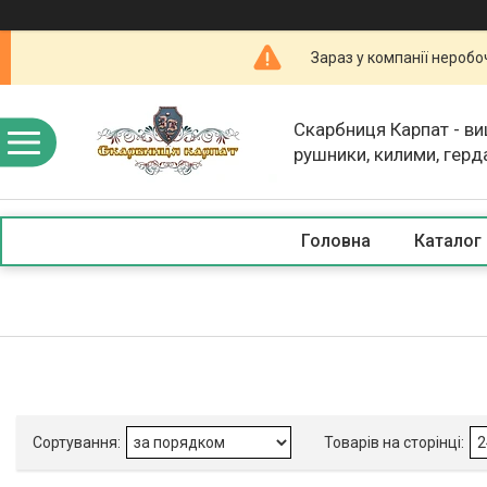
Зараз у компанії неробо
Скарбниця Карпат - в
рушники, килими, герд
скатертини, косметика
Головна
Каталог