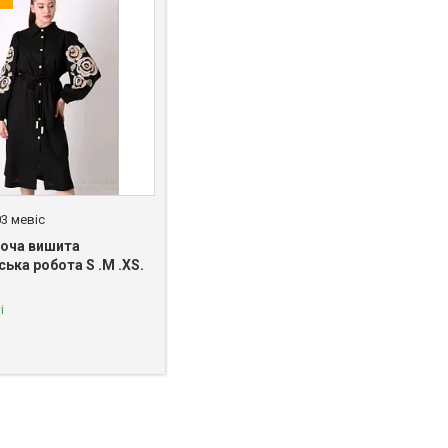
03 мевіс
ноча вишита
ька робота S .M .XS.
і