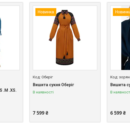
Новинка
Новинк
Оберіг
зорян
Вишита сукня Оберіг
Вишита су
 .M .XS.
В наявності
В наявност
7 599 ₴
6 599 ₴