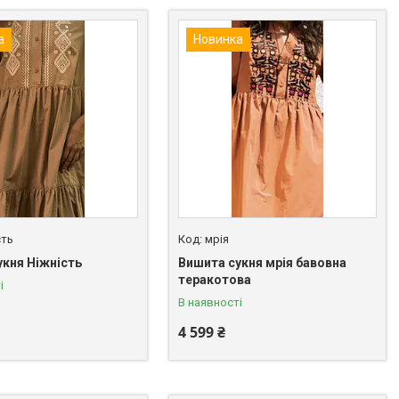
а
Новинка
сть
мрія
укня Ніжність
Вишита сукня мрія бавовна
теракотова
і
В наявності
4 599 ₴