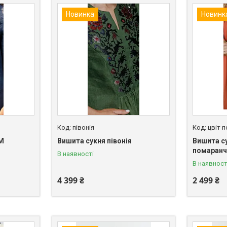
Новинка
Новинк
півонія
цвіт 
 M
Вишита сукня півонія
Вишита су
помаранч
В наявності
В наявност
4 399 ₴
2 499 ₴