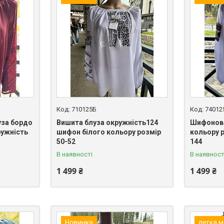
710125Б
74012
за бордо
Вишита блуза окружність124
Шифонова
ружність
шифон білого кольору розмір
кольору 
50-52
144
В наявності
В наявност
1 499 ₴
1 499 ₴
Новинка
легка м