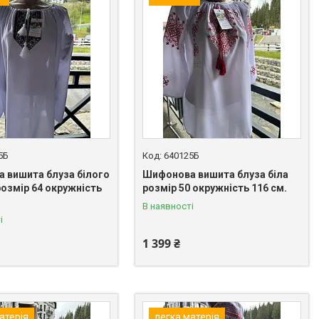
5Б
640125Б
 вишита блуза білого
Шифонова вишита блуза біла
розмір 64 окружність
розмір 50 окружність 116 см.
В наявності
і
1 399 ₴
атерія
легка матерія