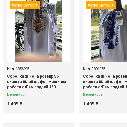
легка матерія
легка матерія
185699Б
380125Б
Сорочка жіноча розмір 56
Сорочка жіноча розмі
вишита білий шифон машинна
вишита білий шифон 
роботи об"ем грудей 130
роботи об"ем грудей 
В наявності
В наявності
1 499 ₴
1 499 ₴