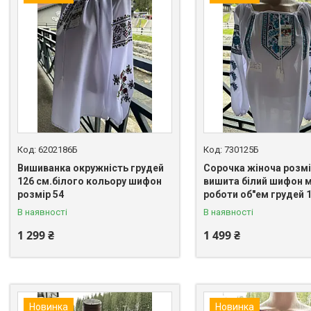
6202186Б
730125Б
Вишиванка окружність грудей
Сорочка жіноча розмі
126 см.білого кольору шифон
вишита білий шифон 
розмір 54
роботи об"ем грудей 
В наявності
В наявності
1 299 ₴
1 499 ₴
Новинка
Новинка