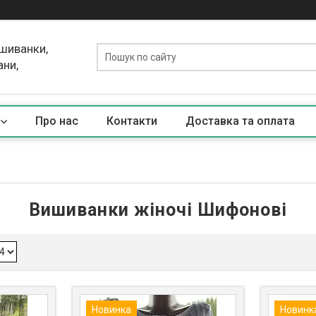
ишиванки,
ани,
Про нас
Контакти
Доставка та оплата
Вишиванки жіночі Шифонові
Новинка
Новинк