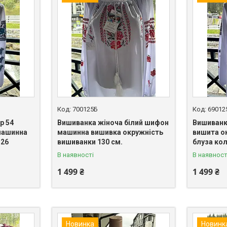
700125Б
69012
р 54
Вишиванка жіноча білий шифон
Вишиванк
машинна
машинна вишивка окружність
вишита о
126
вишиванки 130 см.
блуза кол
В наявності
В наявност
1 499 ₴
1 499 ₴
Новинка
Новинк