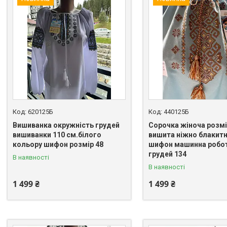
620125Б
440125Б
Вишиванка окружність грудей
Сорочка жіноча розмі
вишиванки 110 см.білого
вишита ніжно блакит
кольору шифон розмір 48
шифон машинна робот
грудей 134
В наявності
В наявності
1 499 ₴
1 499 ₴