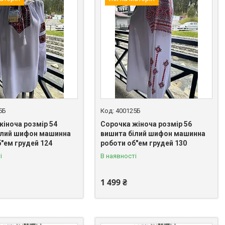
5Б
400125Б
жіноча розмір 54
Сорочка жіноча розмір 56
ілий шифон машинна
вишита білий шифон машинна
"ем грудей 124
роботи об"ем грудей 130
і
В наявності
1 499 ₴