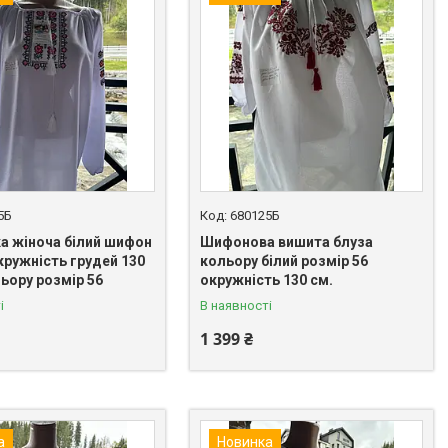
5Б
680125Б
а жіноча білий шифон
Шифонова вишита блуза
кружність грудей 130
кольору білий розмір 56
ьору розмір 56
окружність 130 см.
і
В наявності
1 399 ₴
а
Новинка