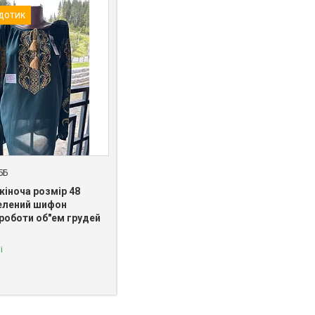
 дотик
5Б
жіноча розмір 48
елений шифон
роботи об"ем грудей
і