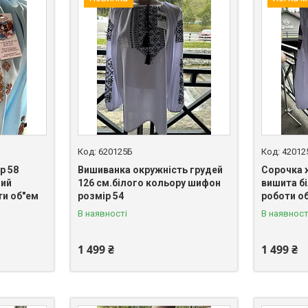
620125Б
42012
р 58
Вишиванка окружність грудей
Сорочка 
ний
126 см.білого кольору шифон
вишита б
и об"ем
розмір 54
роботи об
В наявності
В наявност
1 499 ₴
1 499 ₴