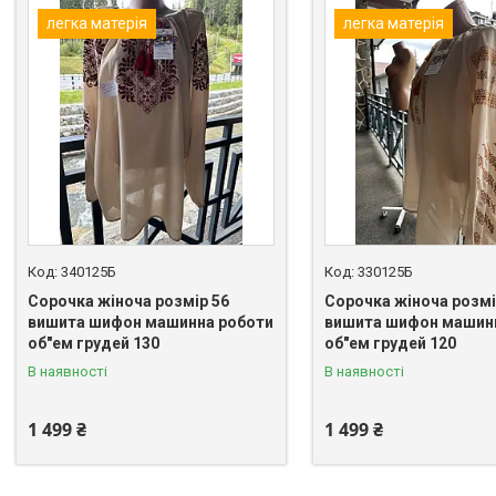
легка матерія
легка матерія
340125Б
330125Б
Сорочка жіноча розмір 56
Сорочка жіноча розмі
вишита шифон машинна роботи
вишита шифон машин
об"ем грудей 130
об"ем грудей 120
В наявності
В наявності
1 499 ₴
1 499 ₴