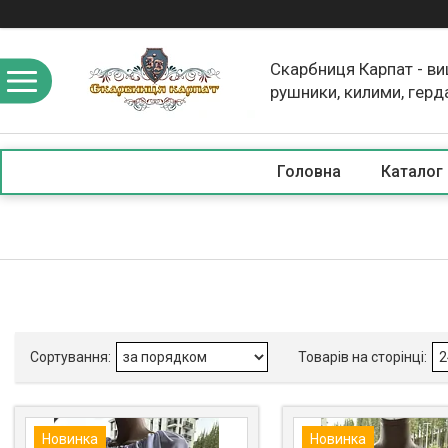
Скарбниця Карпат - в
рушники, килими, герд
скатертини, косметика
Головна
Каталог
Новинка
Новинка