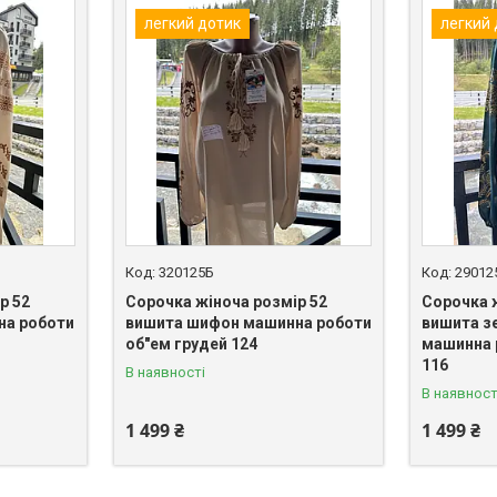
легкий дотик
легкий
320125Б
29012
р 52
Сорочка жіноча розмір 52
Сорочка 
на роботи
вишита шифон машинна роботи
вишита з
об"ем грудей 124
машинна 
116
В наявності
В наявност
1 499 ₴
1 499 ₴