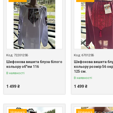
7220125Б
670125Б
Шифонова вишита блуза білого
Шифонова вишита блу
кольору об"ем 116
кольору розмір 56 ок
125 см.
В наявності
В наявності
1 499 ₴
1 499 ₴
Новинка
Новинка