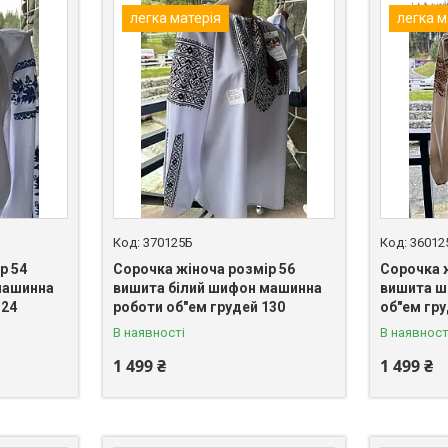
легка матерія
легка м
370125Б
36012
р 54
Сорочка жіноча розмір 56
Сорочка 
машинна
вишита білий шифон машинна
вишита ш
124
роботи об"ем грудей 130
об"ем гру
В наявності
В наявност
1 499 ₴
1 499 ₴