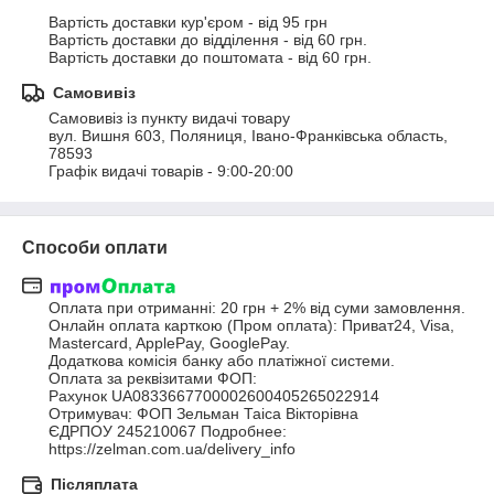
Вартість доставки кур'єром - від 95 грн

Вартість доставки до відділення - від 60 грн.

Вартість доставки до поштомата - від 60 грн.
Самовивіз
Самовивіз із пункту видачі товару

вул. Вишня 603, Поляниця, Івано-Франківська область, 
78593

Графік видачі товарів - 9:00-20:00
Способи оплати
Оплата при отриманні: 20 грн + 2% від суми замовлення.

Онлайн оплата карткою (Пром оплата): Приват24, Visa, 
Mastercard, ApplePay, GooglePay.

Додаткова комісія банку або платіжної системи.

Оплата за реквізитами ФОП:

Рахунок UA0833667700002600405265022914

Отримувач: ФОП Зельман Таіса Вікторівна

ЄДРПОУ 245210067 Подробнее: 
https://zelman.com.ua/delivery_info
Післяплата