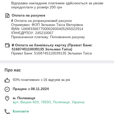
Відправка накладним платежем здійснюється за умови 
передоплати у розмірі 200 грн
Оплата на рахунок
₴ Оплата на розрахунковий рахунок

Отримувач: ФОП Зельман Таїса Вікторівна

IBAN: UA0833667700002600405265022914

ІПН/ЄДРПОУ: 245210067 

Призначення платежу: Поповнення рахунку
₴ Оплата на банківську картку (Приват Банк:
5168745110039135 Зельман Таїса)
Приват Банк: 5168745110039135 Зельман Таїса
Про нас
93% позитивних з 16 відгуків за рік
Працює з 08.11.2024
м. Поляниця
вул. Вишня 603, 78593, Поляниця, Україна
Контакти